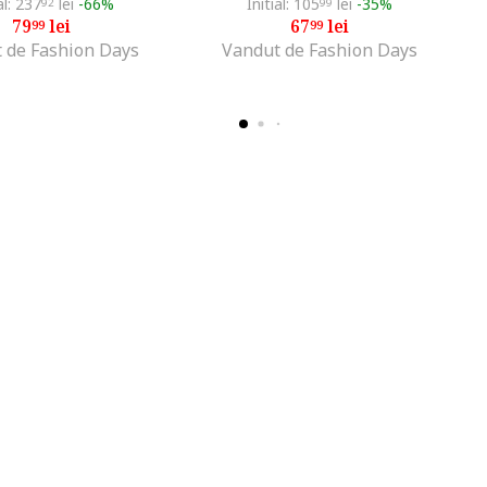
al: 237
lei
-66%
Initial: 105
lei
-35%
92
99
79
lei
67
lei
99
99
 de Fashion Days
Vandut de Fashion Days