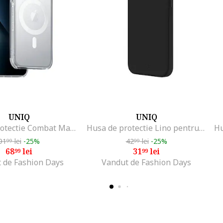
UNIQ
UNIQ
Husa de protectie Combat Magclick pentru iPhone 14, Satin Clear
Husa de protectie Lino pentru iPhone 14 Plus, Midnight Black
91
lei
-25%
42
lei
-25%
99
99
68
lei
31
lei
99
99
 de Fashion Days
Vandut de Fashion Days