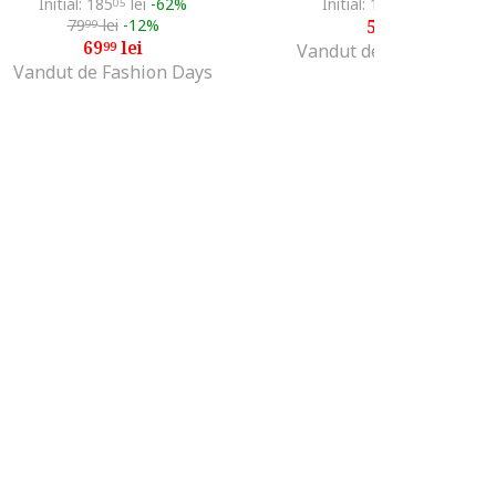
Initial: 185
lei
-62%
Initial: 162
lei
-63%
05
68
79
lei
-12%
59
lei
99
99
69
lei
99
Vandut de Fashion Days
Vandut de Fashion Days