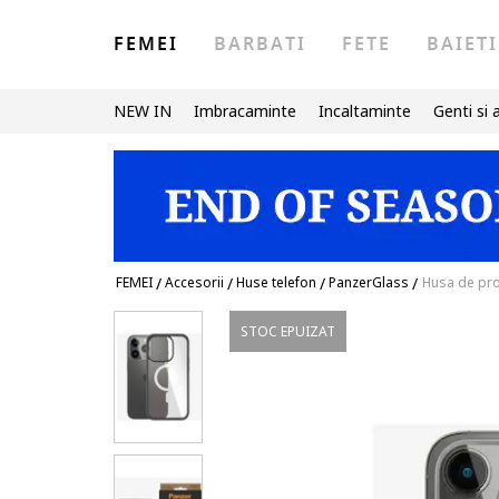
FEMEI
BARBATI
FETE
BAIETI
NEW IN
Imbracaminte
Incaltaminte
Genti si 
FEMEI
/
Accesorii
/
Huse telefon
/
PanzerGlass
/
Husa de pro
STOC EPUIZAT