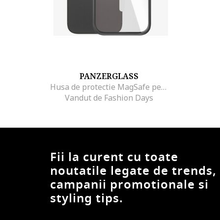
PANZERGLASS
Husa de protectie MagSafe pentru Apple iPhone 14 Pro, Transparenta/rama Neagra
Vandut de Fashion Days
Fii la curent cu toate
noutatile legate de trends,
campanii promotionale si
styling tips.