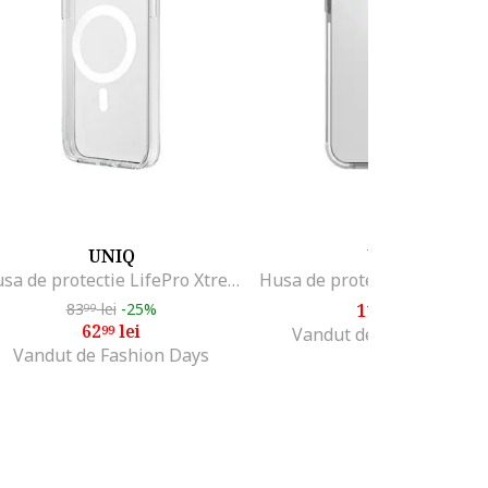
UNIQ
UNIQ
Husa de protectie LifePro Xtreme Magclick pentru iPhone 14, Frost Clear
83
lei
-25%
110
lei
99
99
62
lei
99
Vandut de Fashion Days
Vandut de Fashion Days