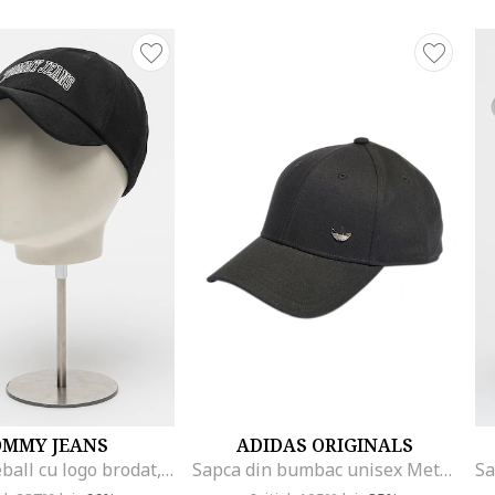
OMMY JEANS
ADIDAS ORIGINALS
Sapca baseball cu logo brodat, Negru
Sapca din bumbac unisex Metallic Trefoil, Negru stins