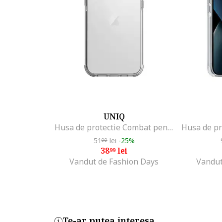
UNIQ
Husa de protectie Combat pentru iPhone 13 Pro / 13, Crystal Clear
51
lei
-25%
99
38
lei
99
Vandut de Fashion Days
Vandut
Te-ar putea interesa