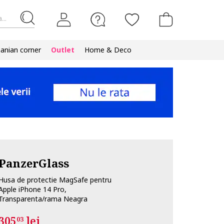
...
nian corner
Outlet
Home & Deco
PanzerGlass
Husa de protectie MagSafe pentru
Apple iPhone 14 Pro,
Transparenta/rama Neagra
305
lei
03