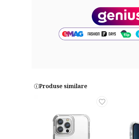
Cod produs:
5711724004148
Part number key:
DH4FKZMBM
Produse similare