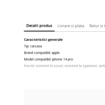
Detalii produs
Livrare si plata
Retur si
Caracteristici generale
Tip: carcasa
Brand compatibil: apple
Model compatibil: iphone 14 pro
Functii: rezistent la socuri, rezistent la zgarieturi, an
Material: sticla securizata, reciclabil
Culoare: negru, transparent
Continut pachet: 1 x husa telefon