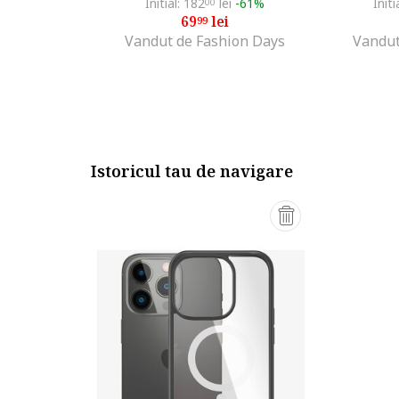
Initial: 182
lei
-61%
Initi
00
69
lei
99
Vandut de Fashion Days
Vandut
Istoricul tau de navigare