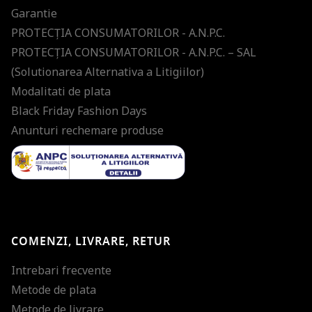
Garantie
PROTECŢIA CONSUMATORILOR - A.N.P.C.
PROTECŢIA CONSUMATORILOR - A.N.P.C. – SAL
(Solutionarea Alternativa a Litigiilor)
Modalitati de plata
Black Friday Fashion Days
Anunturi rechemare produse
COMENZI, LIVRARE, RETUR
Intrebari frecvente
Metode de plata
Metode de livrare