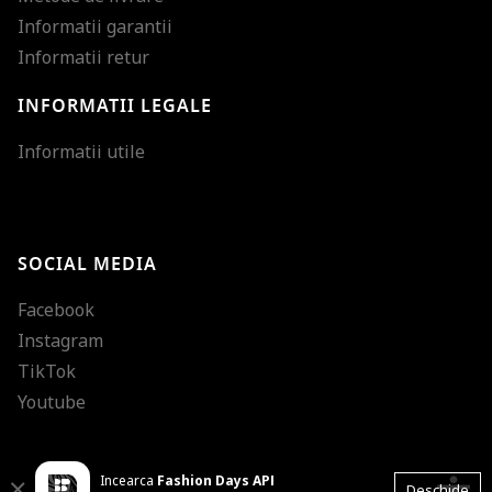
Informatii garantii
Informatii retur
INFORMATII LEGALE
Mareste dimensiunea
Informatii utile
Micsoreaza dimensiu
Mareste spatierea tex
SOCIAL MEDIA
Micsoreaza spatierea
Facebook
Mareste inaltimea ra
Instagram
Micsoreaza inaltimea
TikTok
Inverseaza culorile
Youtube
Nuante de gri
Incearca
Fashion Days APP
Cursor mare
Close
Deschide