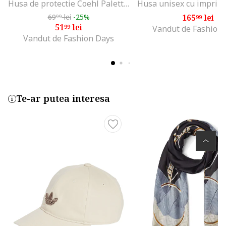
Husa de protectie Coehl Palette pentru iPhone 14 Pro, Soft Lilac
69
lei
-25%
165
lei
99
99
51
lei
99
Vandut de Fashion
Vandut de Fashion Days
Te-ar putea interesa