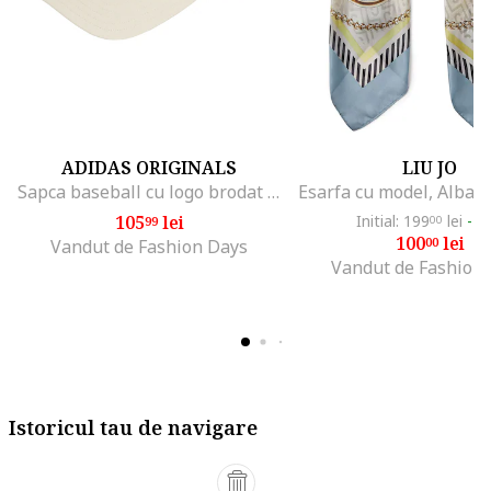
ADIDAS ORIGINALS
LIU JO
Sapca baseball cu logo brodat Classic, Crem
105
lei
Initial: 199
lei
-4
99
00
100
lei
00
Vandut de Fashion Days
Vandut de Fashion
Istoricul tau de navigare