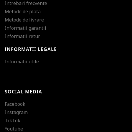
Intrebari frecvente
Metode de plata
Metode de livrare
Informatii garantii
Informatii retur
INFORMATII LEGALE
Mareste dimensiunea
Informatii utile
Micsoreaza dimensiu
Mareste spatierea tex
SOCIAL MEDIA
Micsoreaza spatierea
Facebook
Mareste inaltimea ra
Instagram
Micsoreaza inaltimea
TikTok
Inverseaza culorile
Youtube