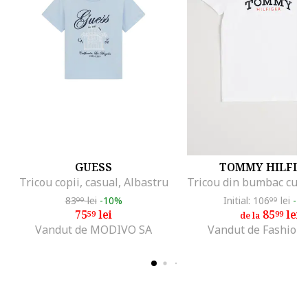
GUESS
TOMMY HILFIG
Tricou copii, casual, Albastru
83
lei
-10%
Initial: 106
lei
-1
99
99
75
lei
85
lei
59
99
de la
Vandut de MODIVO SA
Vandut de Fashion