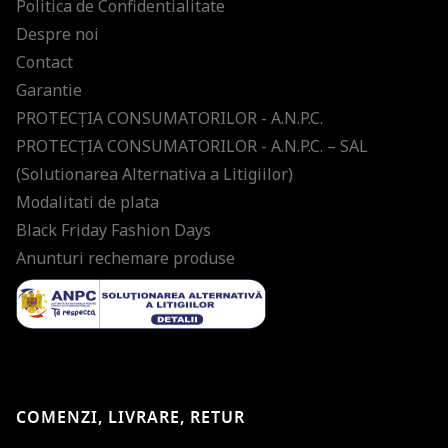
Politica de Confidentialitate
Despre noi
Contact
Garantie
PROTECŢIA CONSUMATORILOR - A.N.P.C.
PROTECŢIA CONSUMATORILOR - A.N.P.C. – SAL
(Solutionarea Alternativa a Litigiilor)
Modalitati de plata
Black Friday Fashion Days
Anunturi rechemare produse
COMENZI, LIVRARE, RETUR