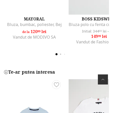
MAYORAL
BOSS KIDSWE
Bluza, bumbac, poliester, Bej
120
lei
Initial: 344
lei
-5
99
69
de la
149
lei
99
Vandut de MODIVO SA
Vandut de Fashion
Te-ar putea interesa