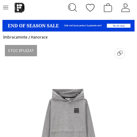
Imbracaminte
/
Hanorace
STOC EPUIZAT