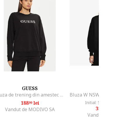
GUESS
NIKE
Bluza de trening din amestec de bumbac cu logo in relief
188
lei
Initial: 541
lei
-35%
99
00
351
lei
65
Vandut de MODIVO SA
Vandut de GRID