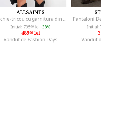
ALLSAINTS
STEFANEL
Rochie-tricou cu garnitura din dantela, Negru
Pantaloni De Dama 003570
Initial: 795
lei
-38%
Initial: 725
lei
-49%
99
00
489
lei
363
lei
99
00
Vandut de Fashion Days
Vandut de Unic Brands