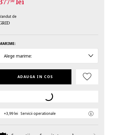
377
lei
50
Vandut de
GRID
MARIME:
Alege marime:
ADAUGA IN COS
+3,99 lei
Servicii operationale