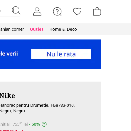
...
nian corner
Outlet
Home & Deco
Nike
Hanorac pentru Drumetie, FB8783-010,
Negru, Negru
Initial:
755
lei
-
50%
00