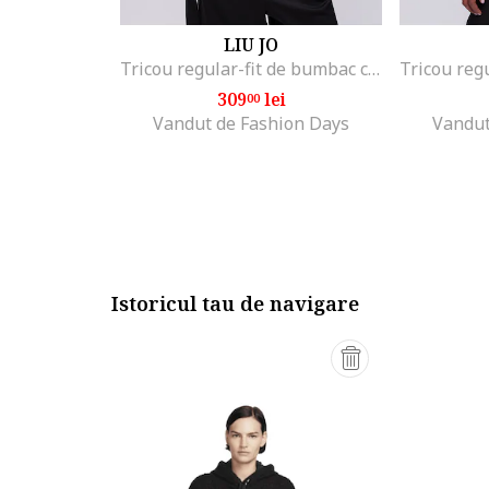
LIU JO
Tricou regular-fit de bumbac cu aplicatie din strasuri, Alb/Negru/Portocaliu mandarina
309
lei
00
Vandut de Fashion Days
Vandut
Istoricul tau de navigare