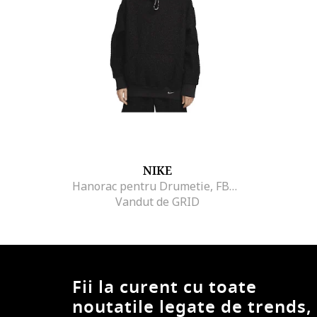
NIKE
Hanorac pentru Drumetie, FB8783-010, Negru, Negru
Vandut de GRID
Fii la curent cu toate
noutatile legate de trends,