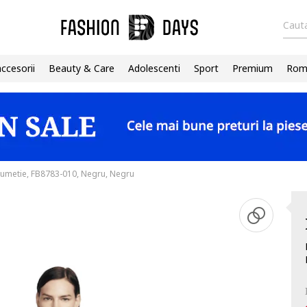
Cauta
accesorii
Beauty & Care
Adolescenti
Sport
Premium
Roma
umetie, FB8783-010, Negru, Negru