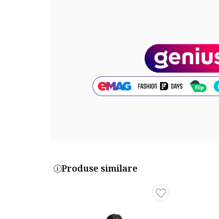
Cod produs:
5736441-12_221593
Produse similare