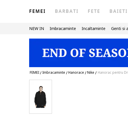
FEMEI
BARBATI
FETE
BAIETI
NEW IN
Imbracaminte
Incaltaminte
Genti si 
FEMEI
/
Imbracaminte
/
Hanorace
/
Nike
/
Hanorac pentru Dr