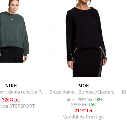
NIKE
MOE
Hanorac sport dama colectia Phoenix Fleece, croiala larga, fleece, bumbac/poliester, verde
Bluza dama. . Bumbac/Elastan, Negru
326
lei
Initial: 293
lei
-28%
02
99
235
lei
-10%
19
t de STEPSPORT
211
lei
67
Vandut de Prestige