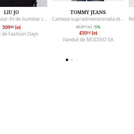
LIU JO
TOMMY JEANS
Tricou regular-fit de bumbac cu aplicatie din strasuri, Alb optic
Camasa supradimensionata din amestec de bumbac organic cu model in dungi
309
lei
453
lei
-5%
00
99
430
lei
19
 de Fashion Days
Vandut de MODIVO SA