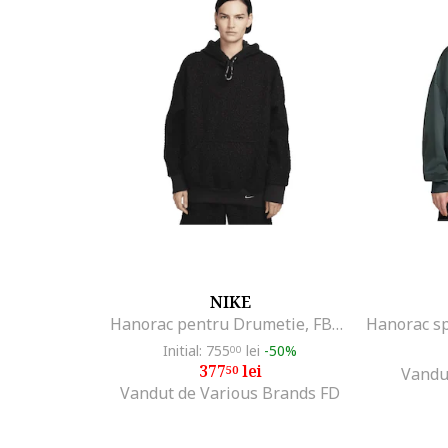
NIKE
Hanorac pentru Drumetie, FB8783-010, Negru, Negru
Initial: 755
lei
-50%
00
377
lei
50
Vandu
Vandut de Various Brands FD