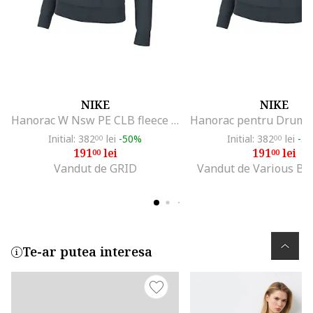
NIKE
NIKE
Hanorac W Nsw PE CLB fleece SHINE OS PO-FB8763-328
Initial: 382
lei
-50%
Initial: 382
lei
-5
00
00
191
lei
191
lei
00
00
Vandut de GRID
Vandut de Various Br
Te-ar putea interesa