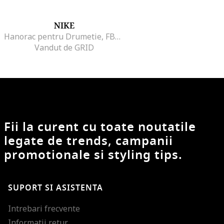
NIKE
Hanorac pentru Drumetie, FB8763-328, Verde, Verde
Vandut de GRID
Fii la curent cu toate noutatile
legate de trends, campanii
promotionale si styling tips.
SUPORT SI ASISTENTA
Intrebari frecvente
Informatii retur