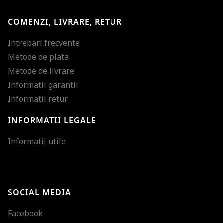
COMENZI, LIVRARE, RETUR
Intrebari frecvente
Metode de plata
Metode de livrare
Informatii garantii
Informatii retur
INFORMATII LEGALE
Mareste dimensiunea
Informatii utile
Micsoreaza dimensiu
Mareste spatierea tex
SOCIAL MEDIA
Micsoreaza spatierea
Facebook
Mareste inaltimea ra