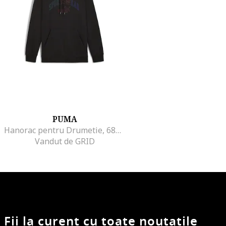
PUMA
Hanorac pentru Drumetie, 681775-01, XS INTL, Negru
Vandut de GRID
Fii la curent cu toate noutatile