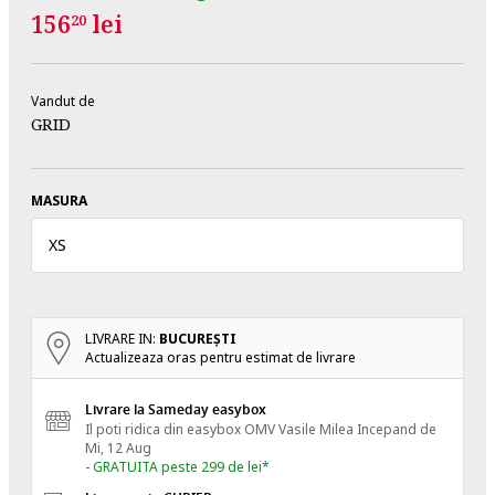
156
lei
20
Vandut de
GRID
MASURA
XS
LIVRARE IN:
BUCUREŞTI
Actualizeaza oras pentru estimat de livrare
Livrare la Sameday easybox
Il poti ridica din easybox OMV Vasile Milea
Incepand de
Mi, 12 Aug
- GRATUITA peste 299 de lei*