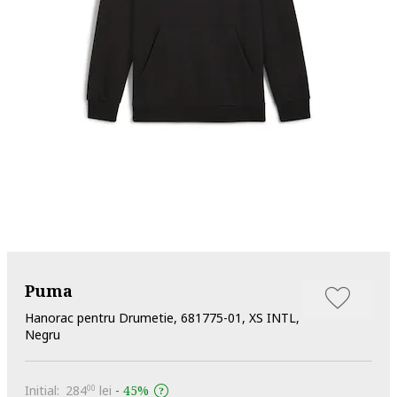
Puma
Hanorac pentru Drumetie, 681775-01, XS INTL,
Negru
Initial:
284
lei
-
45%
00