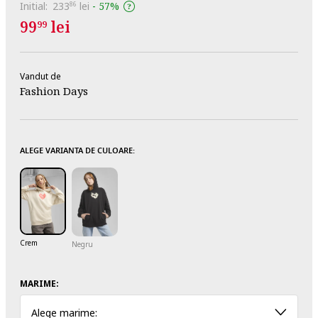
Initial:
233
lei
-
57%
86
99
lei
99
Vandut de
Fashion Days
ALEGE VARIANTA DE CULOARE:
Crem
Negru
MARIME:
Alege marime: