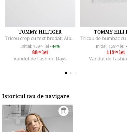
TOMMY HILFIGER
TOMMY HILFIG
Tricou crop cu text brodat, Albastru ultramarin/Alb optic
Initial: 159
lei
-44%
Initial: 159
lei
-2
99
99
88
lei
119
lei
99
99
Vandut de Fashion Days
Vandut de Fashion
Istoricul tau de navigare