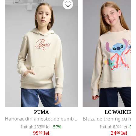
PUMA
LC WAIKIKI
Hanorac din amestec de bumbac cu buzunar kangaroo, Crem
Initial: 233
lei
-57%
Initial: 89
lei
-72
86
99
99
lei
24
lei
99
99