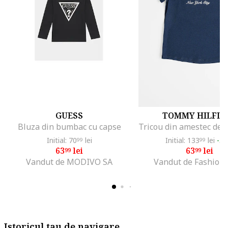
GUESS
TOMMY HILFIG
Bluza din bumbac cu capse
Initial: 70
lei
Initial: 133
lei
-5
99
99
63
lei
63
lei
99
99
Vandut de MODIVO SA
Vandut de Fashion
Istoricul tau de navigare