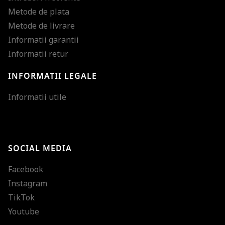
Metode de plata
Metode de livrare
Informatii garantii
Informatii retur
INFORMATII LEGALE
Mareste dimensiunea
Informatii utile
Micsoreaza dimensiu
Mareste spatierea tex
SOCIAL MEDIA
Micsoreaza spatierea
Facebook
Mareste inaltimea ra
Instagram
Micsoreaza inaltimea
TikTok
Inverseaza culorile
Youtube