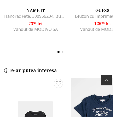
NAME IT
GUESS
Hanorac Fete, 300966204, Bumbac, Violet, Violet
Bluzon cu imprimeu 
73
lei
126
lei
99
99
Vandut de MODIVO SA
Vandut de MODIV
Te-ar putea interesa