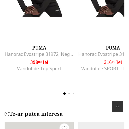
PUMA
PUMA
Hanorac Evostripe 31972, Negru
398
lei
316
lei
00
19
Vandut de Top Sport
Vandut de SPORT LI
Te-ar putea interesa