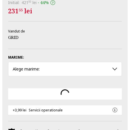
Initial:
421
lei
-
44%
00
231
lei
55
Vandut de
GRID
MARIME:
Alege marime:
+3,99 lei
Servicii operationale