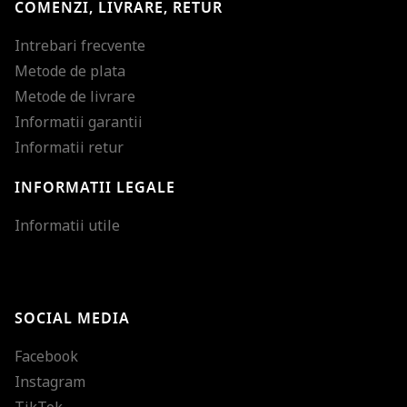
COMENZI, LIVRARE, RETUR
Intrebari frecvente
Metode de plata
Metode de livrare
Informatii garantii
Informatii retur
INFORMATII LEGALE
Mareste dimensiunea
Informatii utile
Micsoreaza dimensiu
Mareste spatierea tex
SOCIAL MEDIA
Micsoreaza spatierea
Facebook
Mareste inaltimea ra
Instagram
Micsoreaza inaltimea