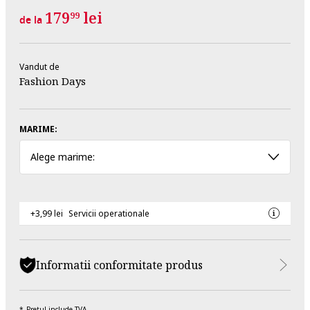
179
lei
99
de la
Vandut de
Fashion Days
MARIME:
Alege marime:
+3,99 lei
Servicii operationale
Informatii conformitate produs
Pretul include TVA.