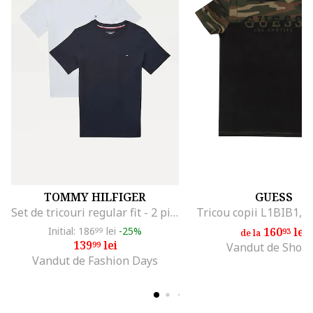
TOMMY HILFIGER
GUESS
Set de tricouri regular fit - 2 piese, Alb/Albastru inchis
Tricou copii L1BIB1, 
Initial: 186
lei
-25%
160
lei
99
93
de la
139
lei
99
Vandut de Shop
Vandut de Fashion Days