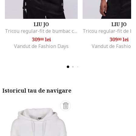
LIU JO
LIU JO
Tricou regular-fit de bumbac cu aplicatie din strasuri, Alb/Negru/Portocaliu mandarina
309
lei
309
lei
00
00
Vandut de Fashion Days
Vandut de Fashion
Istoricul tau de navigare