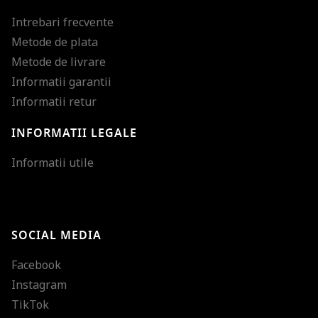
Intrebari frecvente
Metode de plata
Metode de livrare
Informatii garantii
Informatii retur
INFORMATII LEGALE
Mareste dimensiunea
Informatii utile
Micsoreaza dimensiu
Mareste spatierea tex
SOCIAL MEDIA
Micsoreaza spatierea
Facebook
Mareste inaltimea ra
Instagram
Micsoreaza inaltimea
TikTok