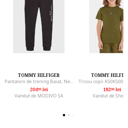
TOMMY HILFIGER
TOMMY HILFIG
Pantaloni de trening Baiat, Negru, 100% bumbac, 4Y
Tricou copii KS0KS0039
204
lei
182
lei
99
00
Vandut de MODIVO SA
Vandut de Shop