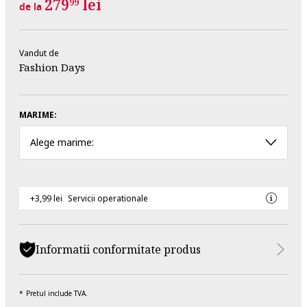
279
lei
99
de la
Vandut de
Fashion Days
MARIME:
Alege marime:
+3,99 lei
Servicii operationale
Informatii conformitate produs
Pretul include TVA.