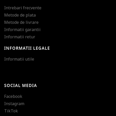
Intrebari frecvente
Metode de plata
Metode de livrare
Informatii garantii
Informatii retur
INFORMATII LEGALE
Mareste dimensiunea
Informatii utile
Micsoreaza dimensiu
Mareste spatierea tex
SOCIAL MEDIA
Micsoreaza spatierea
Facebook
Mareste inaltimea ra
Instagram
Micsoreaza inaltimea
TikTok