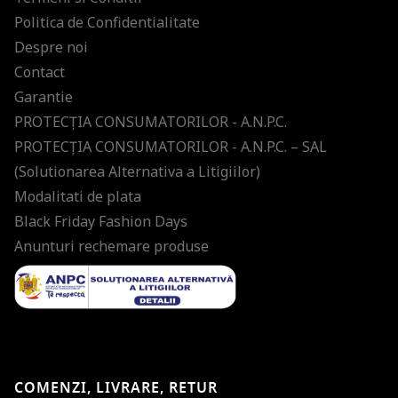
Politica de Confidentialitate
Despre noi
Contact
Garantie
PROTECŢIA CONSUMATORILOR - A.N.P.C.
PROTECŢIA CONSUMATORILOR - A.N.P.C. – SAL
(Solutionarea Alternativa a Litigiilor)
Modalitati de plata
Black Friday Fashion Days
Anunturi rechemare produse
COMENZI, LIVRARE, RETUR