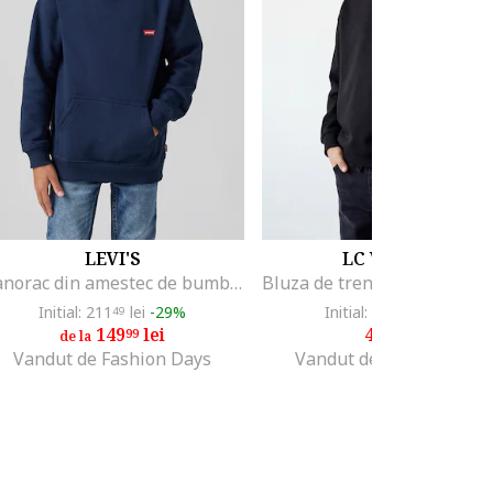
LEVI'S
LC WAIKIKI
Hanorac din amestec de bumbac cu buzunar kangaroo, Bleumarin
Initial: 211
lei
-29%
Initial: 74
lei
-40%
49
99
149
lei
44
lei
99
99
de la
Vandut de Fashion Days
Vandut de Fashion Days