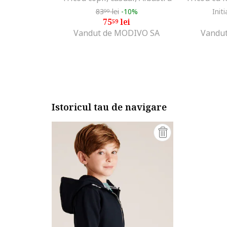
83
lei
-10%
Initi
99
75
lei
59
Vandut de MODIVO SA
Vandut
Istoricul tau de navigare