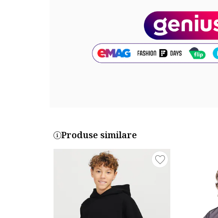
Compozitie
Exterior: 85% bumbac, 15% poliester
Cod produs:
T88-4500B-F0
Produse similare