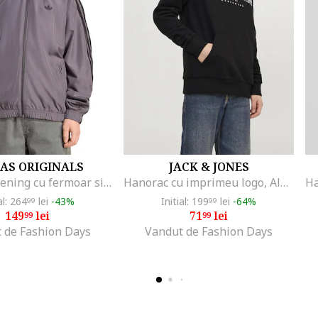
AS ORIGINALS
JACK & JONES
Bluza de trening cu fermoar si dungi laterale, Negru/Gri inchis
Hanorac cu imprimeu logo, Alb/Negru
al: 264
lei
-43%
Initial: 199
lei
-64%
99
99
149
lei
71
lei
99
99
 de Fashion Days
Vandut de Fashion Days