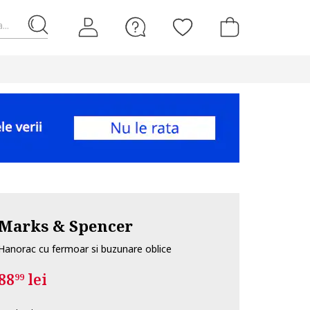
...
Marks & Spencer
Hanorac cu fermoar si buzunare oblice
88
lei
99