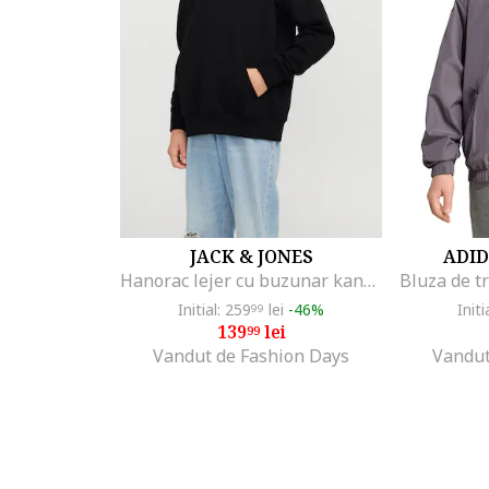
JACK & JONES
ADID
Hanorac lejer cu buzunar kangaroo, Negru
Initial: 259
lei
-46%
Initi
99
139
lei
99
Vandut de Fashion Days
Vandut