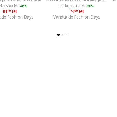
al: 153
lei
-46%
Initial: 190
lei
-60%
53
13
81
lei
74
lei
99
99
 de Fashion Days
Vandut de Fashion Days