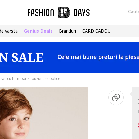
Cauta
de varsta
Genius Deals
Branduri
CARD CADOU
rac cu fermoar si buzunare oblice