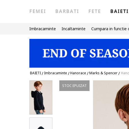
FEMEI
BARBATI
FETE
BAIETI
Imbracaminte
Incaltaminte
Cumpara in functie 
BAIETI
/
Imbracaminte
/
Hanorace
/
Marks & Spencer
/
Hano
STOC EPUIZAT