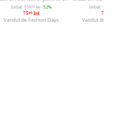
Initial: 159
lei
-52%
Initial: 159
lei
-53%
99
99
75
lei
74
lei
99
99
Vandut de Fashion Days
Vandut de Fashion Days