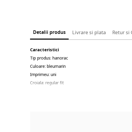
Detalii produs
Livrare si plata
Retur si
Caracteristici
Tip produs: hanorac
Culoare: bleumarin
Imprimeu: uni
Croiala: regular fit
Material: bumbac, elastan
Lungime maneca: maneca lunga
Detalii: mansete si terminatie striate
Sistem inchidere: fermoar
Colectie: primavara - vara, toamna - iarna