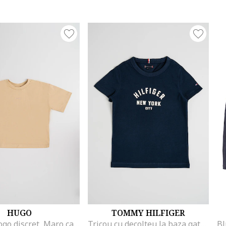
HUGO
TOMMY HILFIGER
Tricou cu logo discret, Maro camel
Tricou cu decolteu la baza gatului si imprimeu logo, Albastru inchis/Alb murdar