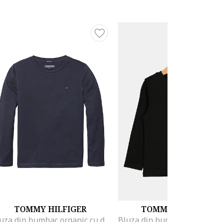
TOMMY HILFIGER
TOMMY HILFIGER
Bluza din bumbac organic cu detaliu logo, Bleumarin