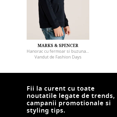
MARKS & SPENCER
Hanorac cu fermoar si buzunare oblice
Vandut de Fashion Days
Fii la curent cu toate
noutatile legate de trends,
campanii promotionale si
styling tips.