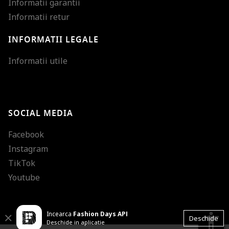
Informatii garantii
Informatii retur
INFORMATII LEGALE
Mareste dimensiunea
Informatii utile
Micsoreaza dimensiu
Mareste spatierea tex
SOCIAL MEDIA
Micsoreaza spatierea
Facebook
Mareste inaltimea ra
Instagram
Micsoreaza inaltimea
TikTok
Inverseaza culorile
Youtube
Nuante de gri
Incearca
Fashion Days APP
Cursor mare
accessibility
Close
Deschide
Deschide in aplicatie