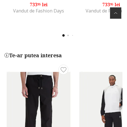
733
lei
733
lei
95
95
Vandut de Fashion Days
Vandut de Fashion
Te-ar putea interesa