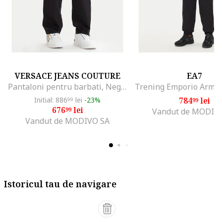
VERSACE JEANS COUTURE
EA7
Pantaloni pentru barbati, Negru
Initial: 886
lei
-23%
784
lei
99
99
676
lei
99
Vandut de MODIV
Vandut de MODIVO SA
Istoricul tau de navigare