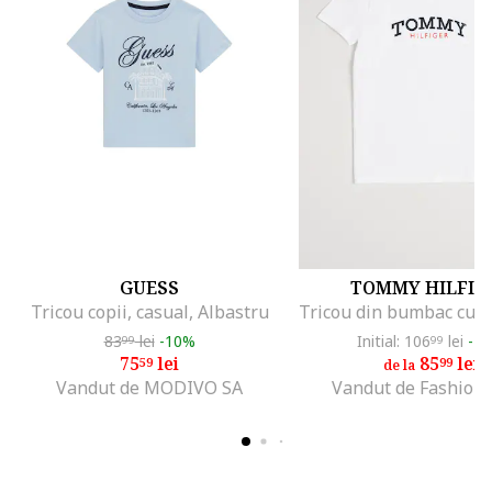
GUESS
TOMMY HILFIG
Tricou copii, casual, Albastru
83
lei
-10%
Initial: 106
lei
-1
99
99
75
lei
85
lei
59
99
de la
Vandut de MODIVO SA
Vandut de Fashion