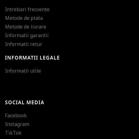
Intrebari frecvente
Metode de plata
Metode de livrare
Informatii garantii
Informatii retur
INFORMATII LEGALE
Mareste dimensiunea
Informatii utile
Micsoreaza dimensiu
Mareste spatierea tex
SOCIAL MEDIA
Micsoreaza spatierea
Facebook
Mareste inaltimea ra
Instagram
Micsoreaza inaltimea
TikTok