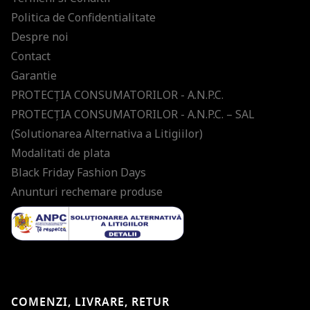
Politica de Confidentialitate
Despre noi
Contact
Garantie
PROTECŢIA CONSUMATORILOR - A.N.P.C.
PROTECŢIA CONSUMATORILOR - A.N.P.C. – SAL
(Solutionarea Alternativa a Litigiilor)
Modalitati de plata
Black Friday Fashion Days
Anunturi rechemare produse
COMENZI, LIVRARE, RETUR