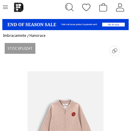
Imbracaminte
/
Hanorace
STOC EPUIZAT