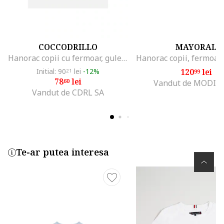
COCCODRILLO
MAYORAL
Hanorac copii cu fermoar, guler inalt, buzunare, bej, bumbac
Initial: 90
lei
-12%
120
lei
21
99
78
lei
60
Vandut de MODIV
Vandut de CDRL SA
Te-ar putea interesa