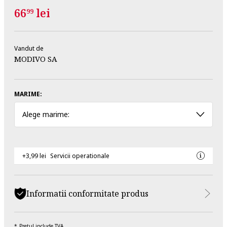
66
lei
99
Vandut de
MODIVO SA
MARIME:
Alege marime:
+3,99 lei
Servicii operationale
Informatii conformitate produs
Pretul include TVA.