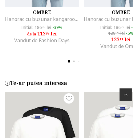
OMBRE
OMBRE
Hanorac cu buzunar kangaroo, Albastru inchis
Initial: 186
lei
-39%
Initial: 186
lei
-3
99
99
113
lei
129
lei
-5%
99
59
de la
123
lei
11
Vandut de Fashion Days
Vandut de Omb
Te-ar putea interesa