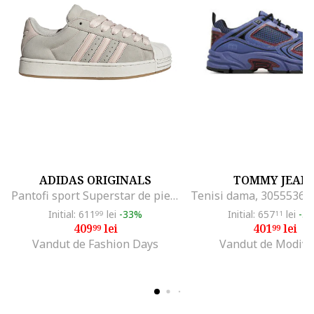
ADIDAS ORIGINALS
TOMMY JEAN
Pantofi sport Superstar de piele intoarsa, Gri deschis/Roz pastel/Caramel
Initial: 611
lei
-33%
Initial: 657
lei
-3
99
11
409
lei
401
lei
99
99
Vandut de Fashion Days
Vandut de Modivo