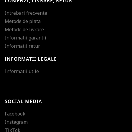
COMENZI, LIVRARE, RETUR
Intrebari frecvente
Metode de plata
Metode de livrare
Informatii garantii
Informatii retur
INFORMATII LEGALE
Mareste dimensiunea
Informatii utile
Micsoreaza dimensiu
Mareste spatierea tex
SOCIAL MEDIA
Micsoreaza spatierea
Facebook
Mareste inaltimea ra
Instagram
Micsoreaza inaltimea
TikTok