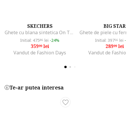
SKECHERS
BIG STAR
Ghete cu blana sintetica On The Go Encore Elisa, Negru
Initial: 475
lei
-24%
Initial: 397
lei
-2
86
56
359
lei
289
lei
99
99
Vandut de Fashion Days
Vandut de Fashion
Te-ar putea interesa