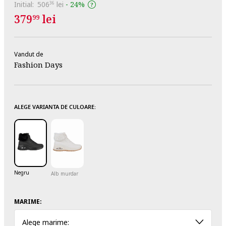
Initial:
506
lei
-
24%
36
379
lei
99
Vandut de
Fashion Days
ALEGE VARIANTA DE CULOARE:
Negru
Alb murdar
MARIME:
Alege marime: