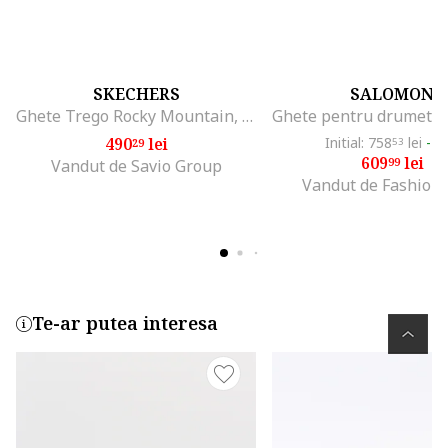
SKECHERS
SALOMON
Ghete Trego Rocky Mountain, Gri
490
lei
Initial: 758
lei
-1
29
53
609
lei
99
Vandut de Savio Group
Vandut de Fashion
Te-ar putea interesa