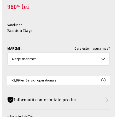
960
lei
87
Vandut de
Fashion Days
MARIME:
Care este masura mea?
Alege marime:
+3,99 lei
Servicii operationale
Informatii conformitate produs
Pretul include TVA.