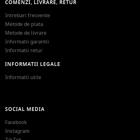
COMENZI, LIVRARE, RETUR
Intrebari frecvente
Metode de plata
Metode de livrare
Informatii garantii
Informatii retur
INFORMATII LEGALE
Mareste dimensiunea
Informatii utile
Micsoreaza dimensiu
Mareste spatierea tex
SOCIAL MEDIA
Micsoreaza spatierea
Facebook
Mareste inaltimea ra
Instagram
Micsoreaza inaltimea
TikTok