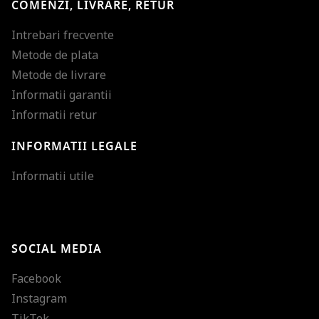
COMENZI, LIVRARE, RETUR
Intrebari frecvente
Metode de plata
Metode de livrare
Informatii garantii
Informatii retur
INFORMATII LEGALE
Mareste dimensiunea
Informatii utile
Micsoreaza dimensiu
Mareste spatierea tex
SOCIAL MEDIA
Micsoreaza spatierea
Facebook
Mareste inaltimea ra
Instagram
Micsoreaza inaltimea
TikTok