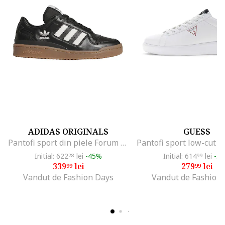
ADIDAS ORIGINALS
GUESS
Pantofi sport din piele Forum Low CL, Negru
Initial: 622
lei
-45%
Initial: 614
lei
-5
28
99
339
lei
279
lei
99
99
Vandut de Fashion Days
Vandut de Fashion