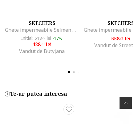
SKECHERS
SKECHERS
Ghete impermeabile Selmen Melano, Negru
Initial: 518
lei
-17%
558
lei
99
52
428
lei
59
Vandut de Street-s
Vandut de Butyjana
Te-ar putea interesa