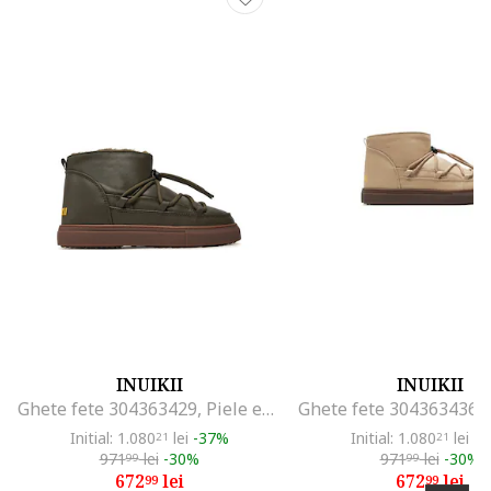
INUIKII
INUIKII
Ghete fete 304363429, Piele ecologica, Multicolor, Multicolor
Initial: 1.080
lei
-37%
Initial: 1.080
lei
-3
21
21
971
lei
-30%
971
lei
-30%
99
99
672
lei
672
lei
99
99