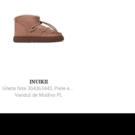
INUIKII
Ghete fete 304363443, Piele ecologica, 34 EU, Roz
Vandut de Modivo PL