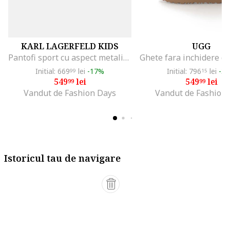
KARL LAGERFELD KIDS
UGG
Pantofi sport cu aspect metalizat si detalii logo, Argintiu
Initial: 669
lei
-17%
Initial: 796
lei
-3
99
15
549
lei
549
lei
99
99
Vandut de Fashion Days
Vandut de Fashion
Istoricul tau de navigare