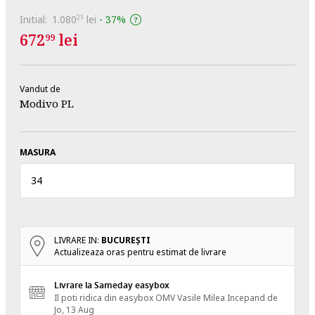
Initial:
1.080
lei
-
37%
21
672
lei
99
Vandut de
Modivo PL
MASURA
34
LIVRARE IN:
BUCUREŞTI
Actualizeaza oras pentru estimat de livrare
Livrare la Sameday easybox
Il poti ridica din easybox OMV Vasile Milea
Incepand de
Jo, 13 Aug