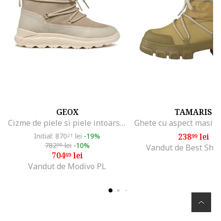
GEOX
TAMARIS
Cizme de piele si piele intoarsa, Maro nisip/Grej
Initial: 870
lei
-19%
238
lei
21
99
782
lei
-10%
99
Vandut de Best Sho
704
lei
69
Vandut de Modivo PL