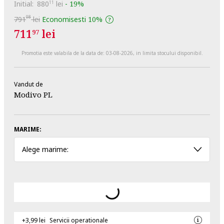
Initial:
880
lei
-
19%
11
08
791
lei
Economisesti
10%
711
lei
97
Promotia este valabila de la data de:
03-08-2026
, in limita stocului disponibil.
Vandut de
Modivo PL
MARIME:
Alege marime:
+3,99 lei
Servicii operationale