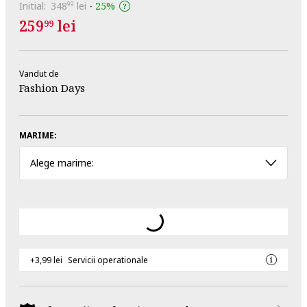
Initial:
348
lei
-
25%
99
259
lei
99
Vandut de
Fashion Days
MARIME:
Alege marime:
+3,99 lei
Servicii operationale