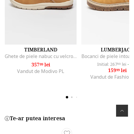
TIMBERLAND
LUMBERJACK
Ghete de piele nabuc cu velcro, Maro deschis
357
lei
Initial: 267
lei
-4
99
99
159
lei
99
Vandut de Modivo PL
Vandut de Fashion
Te-ar putea interesa