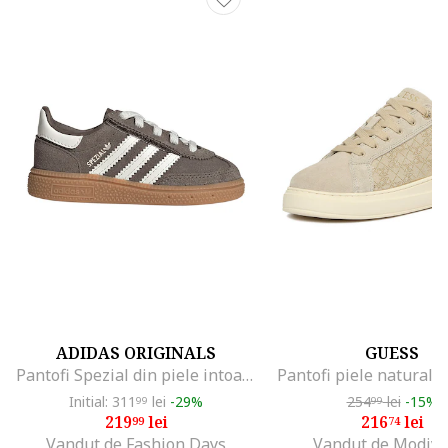
ADIDAS ORIGINALS
GUESS
Pantofi Spezial din piele intoarsa pentru handbal, Alb/Maro
Pantofi piele naturala,
Initial: 311
lei
-29%
254
lei
-15%
99
99
219
lei
216
lei
99
74
Vandut de Fashion Days
Vandut de Modivo