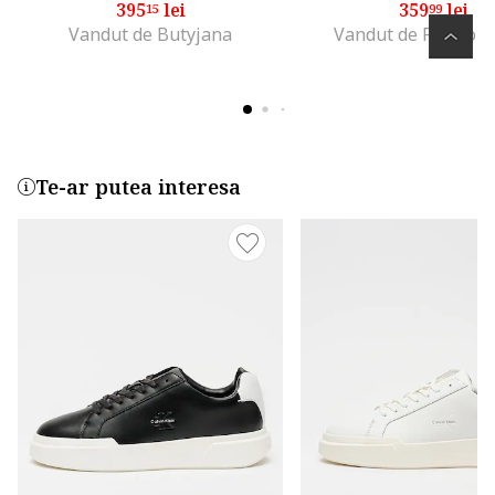
395
lei
359
lei
15
99
Vandut de Butyjana
Vandut de Fashion
Te-ar putea interesa