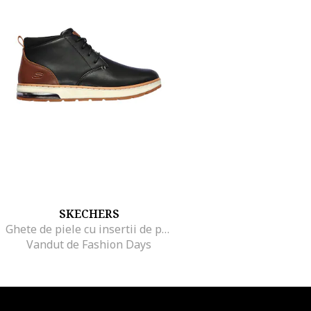
SKECHERS
Ghete de piele cu insertii de piele ecologica Evenston-Renli, Negru
Vandut de Fashion Days