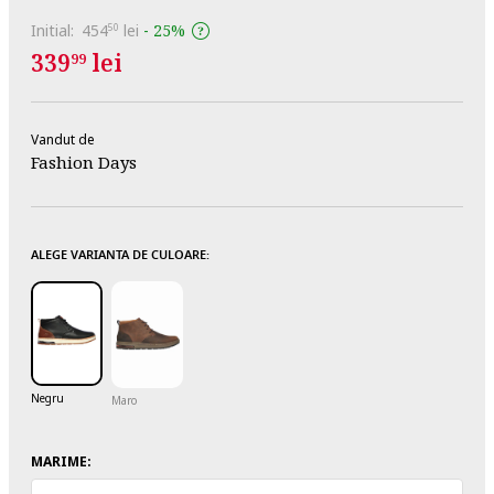
Initial:
454
lei
-
25%
50
339
lei
99
Vandut de
Fashion Days
ALEGE VARIANTA DE CULOARE:
Negru
Maro
MARIME: