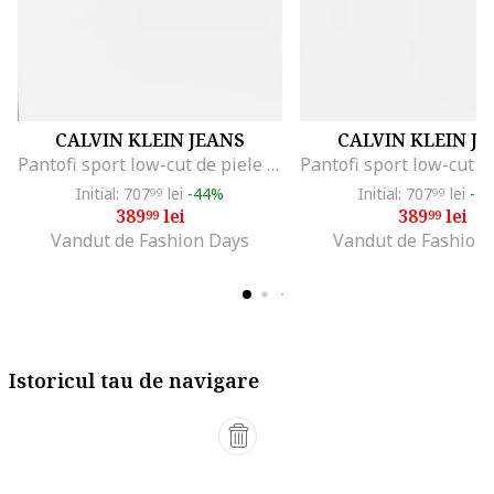
CALVIN KLEIN JEANS
CALVIN KLEIN J
Pantofi sport low-cut de piele cu logo, Alb/Negru
Initial: 707
lei
-44%
Initial: 707
lei
-4
99
99
389
lei
389
lei
99
99
Vandut de Fashion Days
Vandut de Fashion
Istoricul tau de navigare