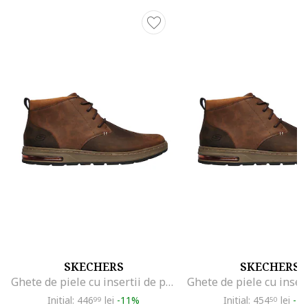
SKECHERS
SKECHERS
Ghete de piele cu insertii de piele ecologica Evenston-Renli, Maro
Initial: 446
lei
-11%
Initial: 454
lei
-2
99
50