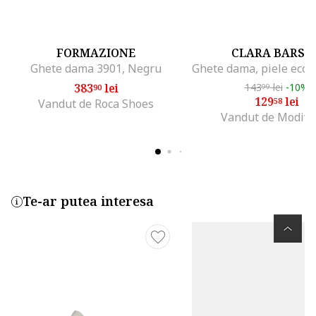
FORMAZIONE
CLARA BARSO
Ghete dama 3901, Negru
383
lei
143
lei
-10%
90
99
129
lei
58
Vandut de Roca Shoes
Vandut de Modivo
Te-ar putea interesa