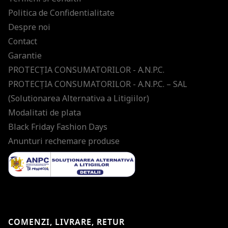
Politica de Confidentialitate
Despre noi
Contact
Garantie
PROTECŢIA CONSUMATORILOR - A.N.P.C.
PROTECŢIA CONSUMATORILOR - A.N.P.C. – SAL
(Solutionarea Alternativa a Litigiilor)
Modalitati de plata
Black Friday Fashion Days
Anunturi rechemare produse
COMENZI, LIVRARE, RETUR