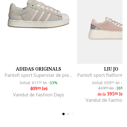
ADIDAS ORIGINALS
LIU JO
Pantofi sport Superstar de piele intoarsa, Gri deschis/Roz pastel/Caramel
Initial: 611
lei
-33%
Initial: 659
lei
-4
99
00
409
lei
619
lei
-36%
99
99
395
lei
00
Vandut de Fashion Days
de la
Vandut de Fashion