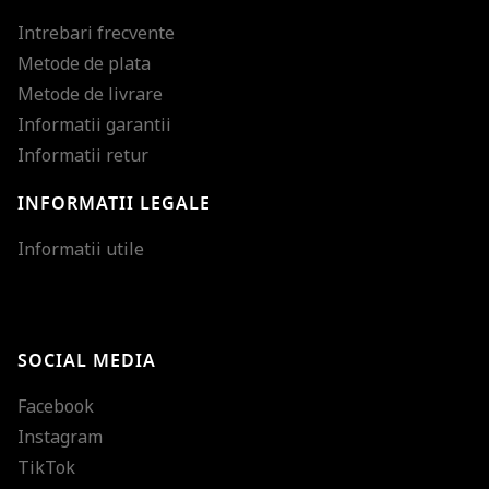
Intrebari frecvente
Metode de plata
Metode de livrare
Informatii garantii
Informatii retur
INFORMATII LEGALE
Mareste dimensiunea
Informatii utile
Micsoreaza dimensiu
Mareste spatierea tex
SOCIAL MEDIA
Micsoreaza spatierea
Facebook
Mareste inaltimea ra
Instagram
Micsoreaza inaltimea
TikTok