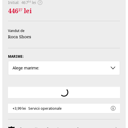
Initial:
467
lei
04
446
lei
27
Vandut de
Roca Shoes
MARIME:
Alege marime:
+3,99 lei
Servicii operationale