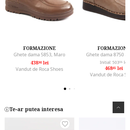
FORMAZIONE
FORMAZIONE
Ghete dama 5853, Maro
Ghete dama 8750 apr
438
lei
Initial: 503
lei
90
06
468
lei
65
Vandut de Roca Shoes
Vandut de Roca S
Te-ar putea interesa