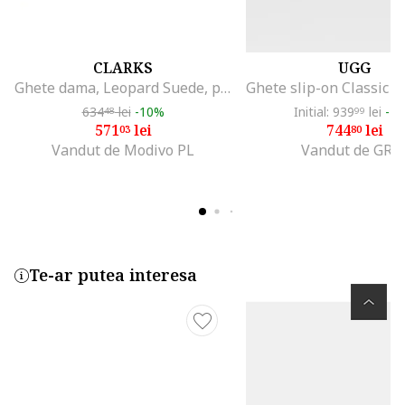
CLARKS
UGG
Ghete dama, Leopard Suede, piele naturala, multicolor
634
lei
-10%
Initial: 939
lei
-2
48
99
571
lei
744
lei
03
80
Vandut de Modivo PL
Vandut de GRI
Te-ar putea interesa