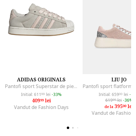
ADIDAS ORIGINALS
LIU JO
Pantofi sport Superstar de piele intoarsa, Gri deschis/Roz pastel/Caramel
Initial: 611
lei
-33%
Initial: 659
lei
-4
99
00
409
lei
619
lei
-36%
99
99
395
lei
00
Vandut de Fashion Days
de la
Vandut de Fashion