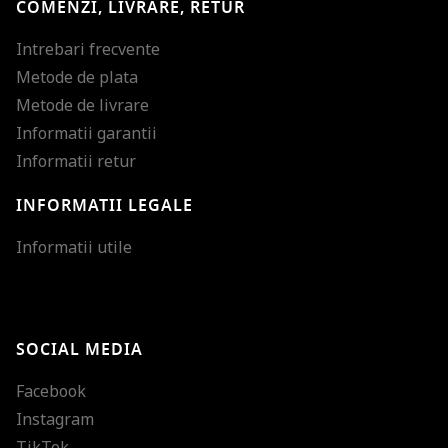
COMENZI, LIVRARE, RETUR
Intrebari frecvente
Metode de plata
Metode de livrare
Informatii garantii
Informatii retur
INFORMATII LEGALE
Mareste dimensiunea
Informatii utile
Micsoreaza dimensiu
Mareste spatierea tex
SOCIAL MEDIA
Micsoreaza spatierea
Facebook
Mareste inaltimea ra
Instagram
Micsoreaza inaltimea
TikTok