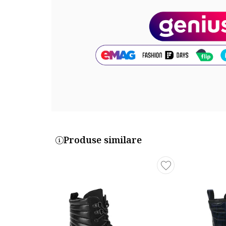
Tehnologie: comode
Informatii suplimentare: comode
Sistem inchidere: fermoar
Compozitie
Partea superioara: piele
Material interior: textil
Material talpa: cauciuc
Cod produs:
Produse similare
3162008-12_199060