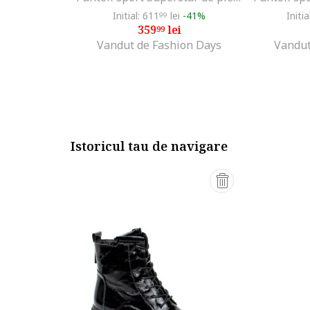
Initial: 611
lei
-41%
Initia
99
359
lei
99
Vandut de Fashion Days
Vandut
Istoricul tau de navigare