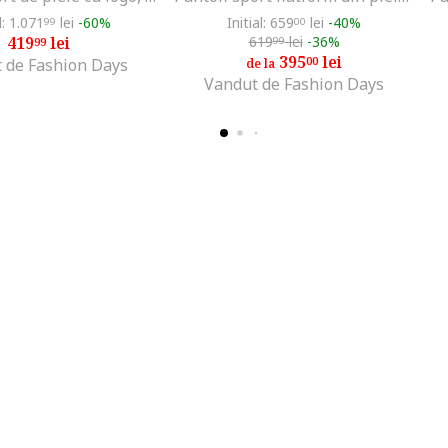
l: 1.071
lei
-60%
Initial: 659
lei
-40%
99
00
419
lei
619
lei
-36%
99
99
395
lei
00
 de Fashion Days
de la
Vandut de Fashion Days