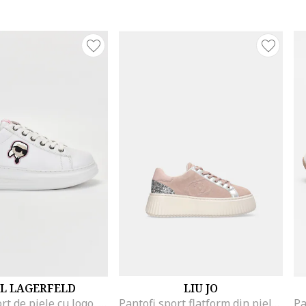
L LAGERFELD
LIU JO
Pantofi sport de piele cu logo, Alb/Roz
Pantofi sport flatform din piele intoarsa, Roz pal