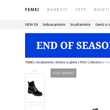
FEMEI
BARBATI
FETE
BAIETI
NEW IN
Imbracaminte
Incaltaminte
Genti si 
FEMEI
/
Incaltaminte
/
Botine si ghete
/
PASS Collection
/
Ghe
STOC EPUIZAT