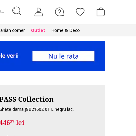
...
nian corner
Outlet
Home & Deco
PASS Collection
Ghete dama J8B21602 01 L negru lac,
446
lei
27