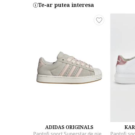
Te-ar putea interesa
ADIDAS ORIGINALS
KAR
Pantofi sport Superstar de piele intoarsa, Gri deschis/Roz pastel/Caramel