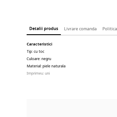
Detalii produs
Livrare comanda
Politic
Caracteristici
Tip: cu toc
Culoare: negru
Material: piele naturala
Imprimeu: uni
Stil: casual
Varf: rotund
Tip toc: clasic
Tip talpa: plata
Detalii: comode