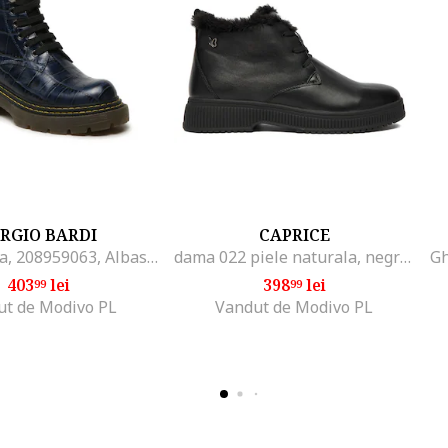
RGIO BARDI
CAPRICE
Ghete dama, 208959063, Albastru, Piele naturala, Albastru
dama 022 piele naturala, negru, Negru
403
lei
398
lei
99
99
ut de Modivo PL
Vandut de Modivo PL