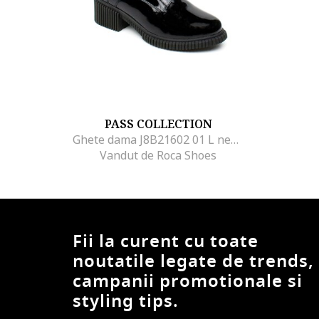
PASS COLLECTION
Ghete dama J8B21602 01 L negru lac,
Vandut de Roca Shoes
Fii la curent cu toate
noutatile legate de trends,
campanii promotionale si
styling tips.