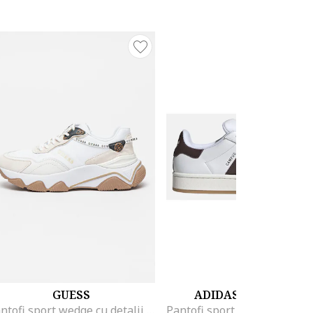
GUESS
ADIDAS ORIGINALS
Pantofi sport wedge cu detalii logo, Alb/Gri