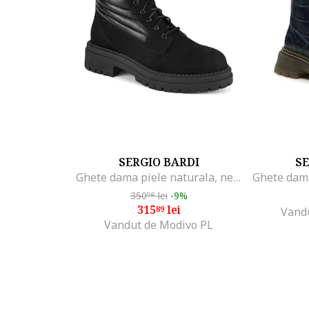
SERGIO BARDI
SE
Ghete dama piele naturala, negru,
350
lei
-9%
98
315
lei
89
Vand
Vandut de Modivo PL