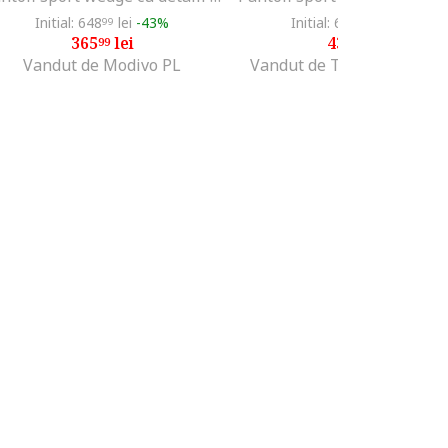
Initial: 648
lei
-43%
Initial: 623
lei
-30%
99
95
365
lei
436
lei
99
76
Vandut de Modivo PL
Vandut de The Athlete's F