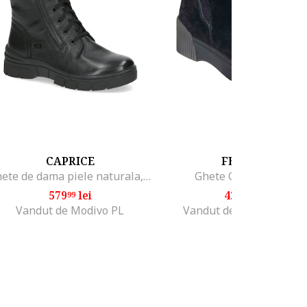
CAPRICE
FEELING
Ghete de dama piele naturala, negru
Ghete Casual Dama
579
lei
425
lei
99
53
Vandut de Modivo PL
Vandut de Codani Impe