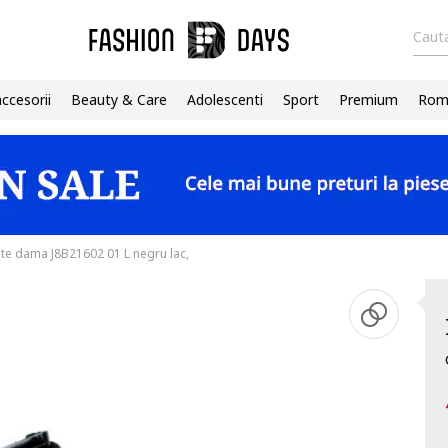
Cauta
accesorii
Beauty & Care
Adolescenti
Sport
Premium
Roma
te dama J8B21602 01 L negru lac,