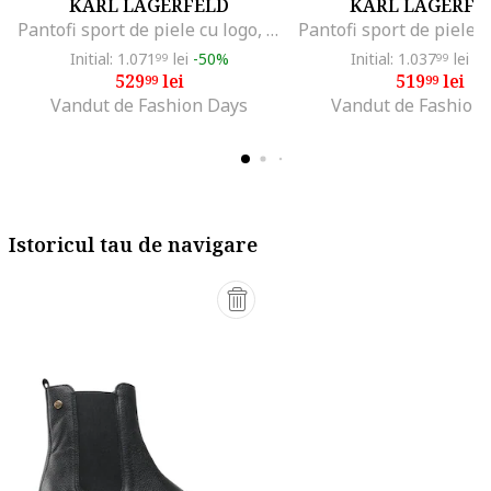
KARL LAGERFELD
KARL LAGERFE
Pantofi sport de piele cu logo, Alb
Initial: 1.071
lei
-50%
Initial: 1.037
lei
-4
99
99
529
lei
519
lei
99
99
Vandut de Fashion Days
Vandut de Fashion
Istoricul tau de navigare