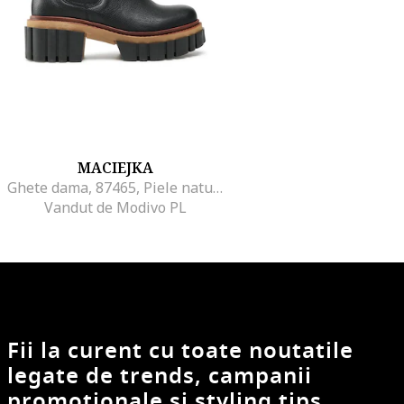
MACIEJKA
Ghete dama, 87465, Piele naturala, Negru
Vandut de Modivo PL
Fii la curent cu toate noutatile
legate de trends, campanii
promotionale si styling tips.