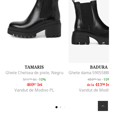
TAMARIS
BADURA
Ghete Chelsea de piele, Negru
511
lei
-10%
459
lei
-10%
19
99
460
lei
413
lei
07
98
de la
Vandut de Modivo PL
Vandut de Modivo