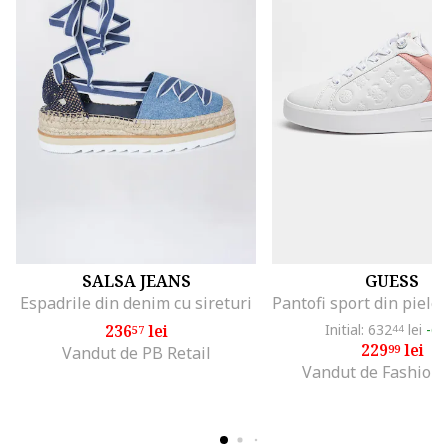
SALSA JEANS
GUESS
Espadrile din denim cu sireturi
236
lei
Initial: 632
lei
-6
57
44
229
lei
99
Vandut de PB Retail
Vandut de Fashion