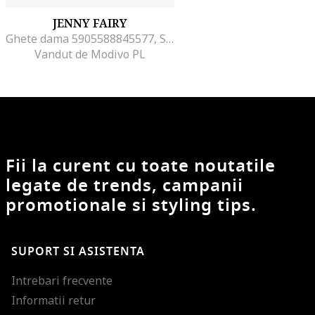
JENNY FAIRY
Ghete dama 5905588845577, Sintetic, Negru, Negru
Vandut de Modivo PL
Fii la curent cu toate noutatile
legate de trends, campanii
promotionale si styling tips.
SUPORT SI ASISTENTA
Intrebari frecvente
Informatii retur