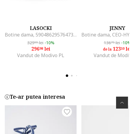
LASOCKI
JENNY
Botine dama, 590486295764737, Piele naturala, Negru
329
lei
-10%
136
lei
-10%
99
79
296
lei
123
lei
98
10
de la
Vandut de Modivo PL
Vandut de Modivo
Te-ar putea interesa