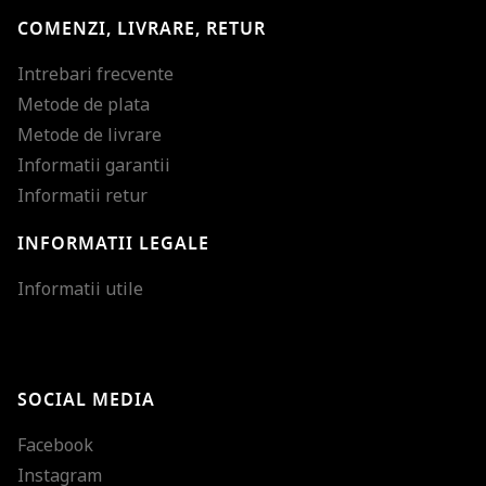
COMENZI, LIVRARE, RETUR
Intrebari frecvente
Metode de plata
Metode de livrare
Informatii garantii
Informatii retur
INFORMATII LEGALE
Mareste dimensiunea
Informatii utile
Micsoreaza dimensiu
Mareste spatierea tex
SOCIAL MEDIA
Micsoreaza spatierea
Facebook
Mareste inaltimea ra
Instagram