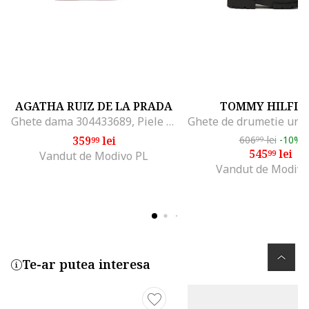
AGATHA RUIZ DE LA PRADA
TOMMY HILFIG
Ghete dama 304433689, Piele ecologica, Albastru, Albastru
359
lei
606
lei
-10%
99
99
545
lei
99
Vandut de Modivo PL
Vandut de Modivo
Te-ar putea interesa