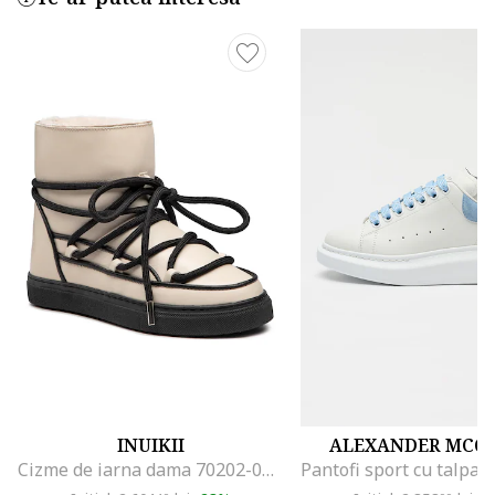
INUIKII
ALEXANDER MCQ
Cizme de iarna dama 70202-088, Piele naturala, Bej