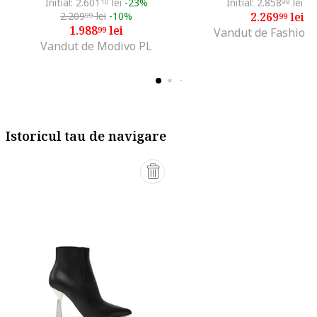
Initial: 2.601
lei
-23%
Initial: 2.858
lei
-2
10
99
2.209
lei
-10%
2.269
lei
99
99
1.988
lei
99
Vandut de Fashion
Vandut de Modivo PL
Istoricul tau de navigare