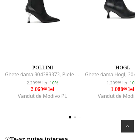
POLLINI
HÖGL
Ghete dama 304383373, Piele naturala, Negru, Negru
2.299
lei
-10%
1.209
lei
-10%
99
99
2.069
lei
1.088
lei
98
99
Vandut de Modivo PL
Vandut de Modivo
Te-ar putea interesa