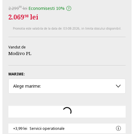
99
2.299
lei
Economisesti
10%
2.069
lei
98
Promotia este valabila de la data de:
03-08-2026
, in limita stocului disponibil.
Vandut de
Modivo PL
MARIME:
Alege marime:
+3,99 lei
Servicii operationale