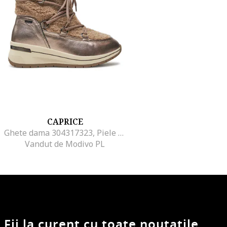
CAPRICE
Ghete dama 304317323, Piele ecologica, 36 EU, Maro
Vandut de Modivo PL
Fii la curent cu toate noutatile