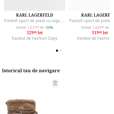
KARL LAGERFELD
KARL LAGERFE
Pantofi sport de piele cu logo, Alb
Initial: 1.071
lei
-50%
Initial: 1.037
lei
-4
99
99
529
lei
519
lei
99
99
Vandut de Fashion Days
Vandut de Fashion
Istoricul tau de navigare