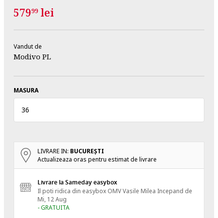
579
lei
99
Vandut de
Modivo PL
MASURA
36
LIVRARE IN:
BUCUREŞTI
Actualizeaza oras pentru estimat de livrare
Livrare la Sameday easybox
Il poti ridica din easybox OMV Vasile Milea
Incepand de
Mi, 12 Aug
- GRATUITA