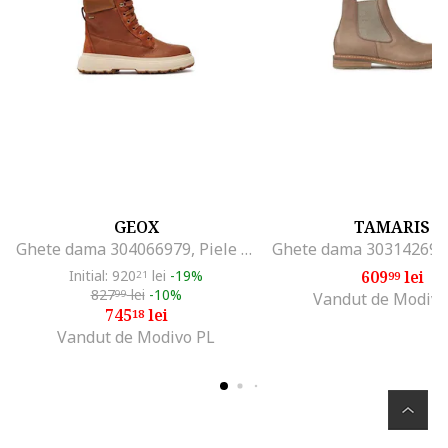
GEOX
TAMARIS
Ghete dama 304066979, Piele naturala, Maro, Maro
Initial: 920
lei
-19%
609
lei
21
99
827
lei
-10%
99
Vandut de Modivo
745
lei
18
Vandut de Modivo PL