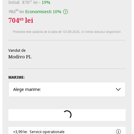
Initial:
870
lei
-
19%
21
99
782
lei
Economisesti
10%
704
lei
69
Promotia este valabila de la data de:
03-08-2026
, in limita stocului disponibil.
Vandut de
Modivo PL
MARIME:
Alege marime:
+3,99 lei
Servicii operationale