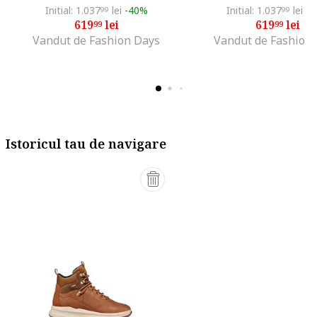
Initial: 1.037
lei
-40%
Initial: 1.037
lei
-4
99
99
619
lei
619
lei
99
99
Vandut de Fashion Days
Vandut de Fashion
Istoricul tau de navigare