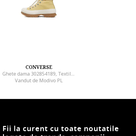
CONVERSE
Ghete dama 302854189, Textil, 41.5 EU, Galben
Vandut de Modivo PL
Fii la curent cu toate noutatile