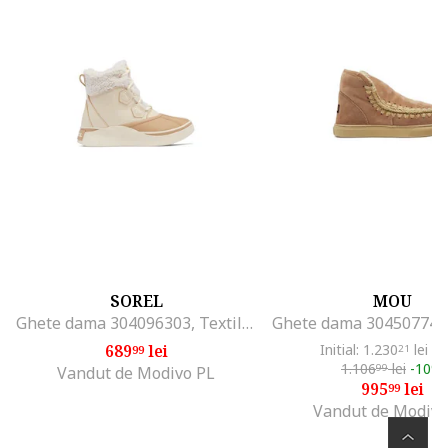
SOREL
MOU
Ghete dama 304096303, Textil, Bej, Bej
689
lei
Initial: 1.230
lei
-1
99
21
1.106
lei
-10%
99
Vandut de Modivo PL
995
lei
99
Vandut de Modivo