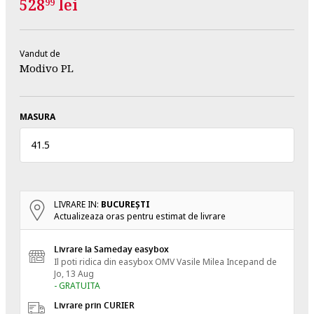
528
lei
99
Vandut de
Modivo PL
MASURA
41.5
LIVRARE IN:
BUCUREŞTI
Actualizeaza oras pentru estimat de livrare
Livrare la Sameday easybox
Il poti ridica din easybox OMV Vasile Milea
Incepand de
Jo, 13 Aug
- GRATUITA
Livrare prin CURIER