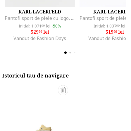
KARL LAGERFELD
KARL LAGERFE
Pantofi sport de piele cu logo, Alb
Initial: 1.071
lei
-50%
Initial: 1.037
lei
-4
99
99
529
lei
519
lei
99
99
Vandut de Fashion Days
Vandut de Fashion
Istoricul tau de navigare