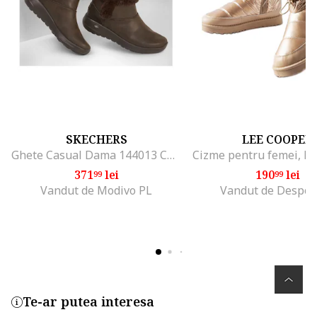
SKECHERS
LEE COOPER
Ghete Casual Dama 144013 Choc Maro - 35, Maro
371
lei
190
lei
99
99
Vandut de Modivo PL
Vandut de Despor
Te-ar putea interesa