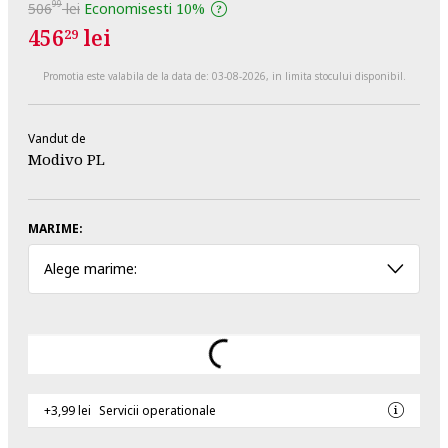
99
506
lei
Economisesti
10%
456
lei
29
Promotia este valabila de la data de:
03-08-2026
, in limita stocului disponibil.
Vandut de
Modivo PL
MARIME:
Alege marime:
+3,99 lei
Servicii operationale