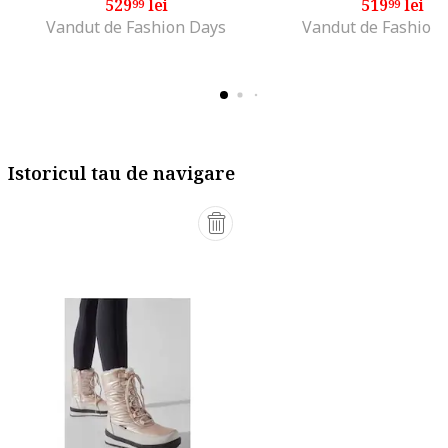
529
lei
519
lei
99
99
Vandut de Fashion Days
Vandut de Fashion
Istoricul tau de navigare