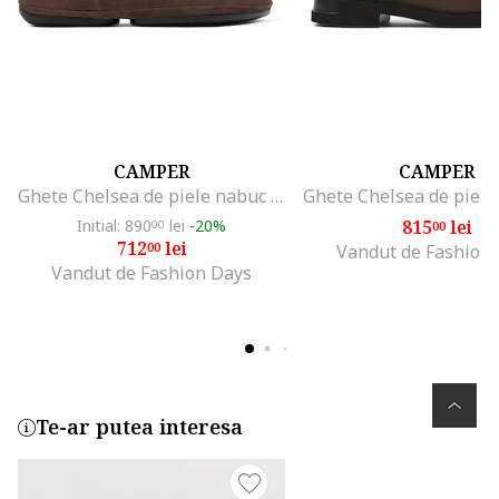
CAMPER
CAMPER
Ghete Chelsea de piele nabuc cu segmente din material textil Right Nina 1315, Maro inchis
Initial: 890
lei
-20%
815
lei
00
00
712
lei
00
Vandut de Fashion
Vandut de Fashion Days
Te-ar putea interesa