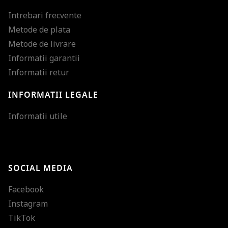
Intrebari frecvente
Metode de plata
Metode de livrare
Informatii garantii
Informatii retur
INFORMATII LEGALE
Mareste dimensiunea
Informatii utile
Micsoreaza dimensiu
Mareste spatierea tex
SOCIAL MEDIA
Micsoreaza spatierea
Facebook
Mareste inaltimea ra
Instagram
Micsoreaza inaltimea
TikTok