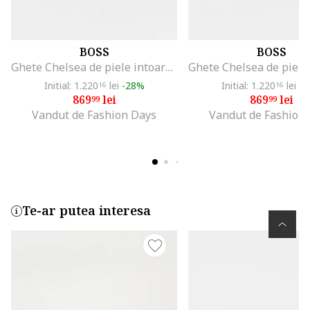
BOSS
BOSS
Ghete Chelsea de piele intoarsa cu segmente textile Calev, Negru
Initial: 1.220
lei
-28%
Initial: 1.220
lei
-2
16
16
869
lei
869
lei
99
99
Vandut de Fashion Days
Vandut de Fashion
Te-ar putea interesa