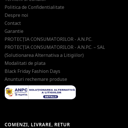
Politica de Confidentialitate
Despre noi
Contact
Garantie
PROTECŢIA CONSUMATORILOR - A.N.P.C.
PROTECŢIA CONSUMATORILOR - A.N.P.C. – SAL
(Solutionarea Alternativa a Litigiilor)
Modalitati de plata
Black Friday Fashion Days
Anunturi rechemare produse
COMENZI, LIVRARE, RETUR