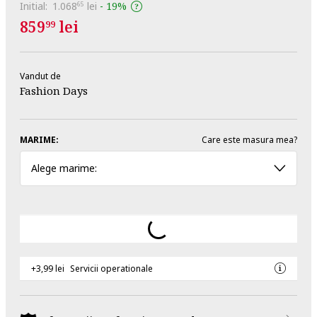
Initial:
1.068
lei
-
19%
65
859
lei
99
Vandut de
Fashion Days
MARIME:
Care este masura mea?
Alege marime:
+3,99 lei
Servicii operationale