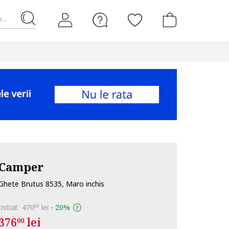
...
Camper
Ghete Brutus 8535, Maro inchis
Initial:
470
lei
-
20%
00
376
lei
00