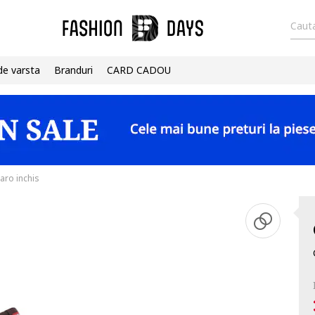
Cauta
de varsta
Branduri
CARD CADOU
aro inchis