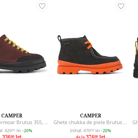
CAMPER
CAMPER
Ghete cu fermoar Brutus 355, Rosu
Ghete chukka de piele Brutus 50339, Portocaliu/Gri inchis
al: 420
lei
-20%
Initial: 470
lei
-20%
00
00
336
lei
376
lei
00
00
de la