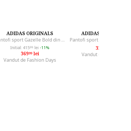
ADIDAS ORIGINALS
ADIDAS ORIGINALS
Pantofi sport Gazelle Bold din piele intoarsa cu talpa flatform, Bej/Roz
Initial: 415
lei
-11%
321
lei
99
99
369
lei
99
Vandut de Modivo PL
Vandut de Fashion Days