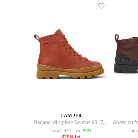
CAMPER
Bocanci din piele Brutus 8517, Rosu
Initial: 470
lei
-29%
Initi
00
329
lei
99