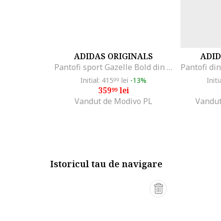
ADIDAS ORIGINALS
ADID
Pantofi sport Gazelle Bold din piele intoarsa cu talpa flatform, Piersica
Initial: 415
lei
-13%
Initi
99
359
lei
99
Vandut de Modivo PL
Vandut
Istoricul tau de navigare