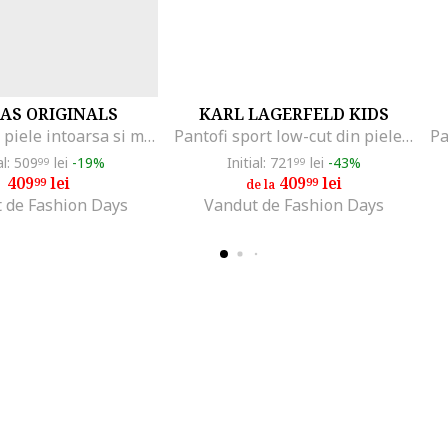
AS ORIGINALS
KARL LAGERFELD KIDS
Pantofi din piele intoarsa si material textil Spezial pentru baschet, Albastru pastel/Caramel/Bej deschis
Pantofi sport low-cut din piele, Auriu/Alb murdar
al: 509
lei
-19%
Initial: 721
lei
-43%
99
99
409
lei
409
lei
99
99
de la
 de Fashion Days
Vandut de Fashion Days