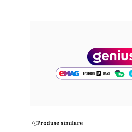
Lungime: glezna
Sistem inchidere: siret, fermoar
Tehnologie: primaloft®, ortholite® recycled™
Tip talpa: plata
Detalii: brant detasabil
Detalii material
Partea superioara: piele, textil
Material interior: textil
Material talpa: alte materiale
Cod produs:
8535-DARK-BROWN-7833
Produse similare