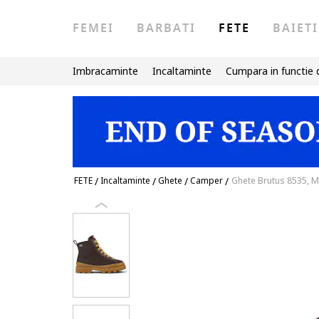
FEMEI
BARBATI
FETE
BAIETI
Imbracaminte
Incaltaminte
Cumpara in functie 
FETE
/
Incaltaminte
/
Ghete
/
Camper
/
Ghete Brutus 8535, M