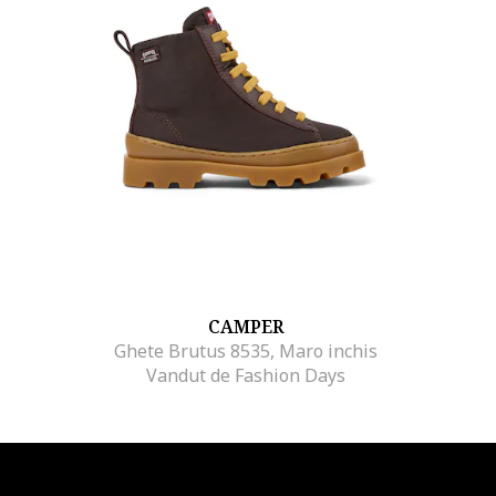
CAMPER
Ghete Brutus 8535, Maro inchis
Vandut de Fashion Days