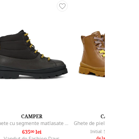
CAMPER
CAMPER
Ghete cu segmente matlasate Brutus 561, Gri inchis
635
lei
Initial: 520
lei
-30%
00
59
359
lei
99
Vandut de Fashion Days
de la