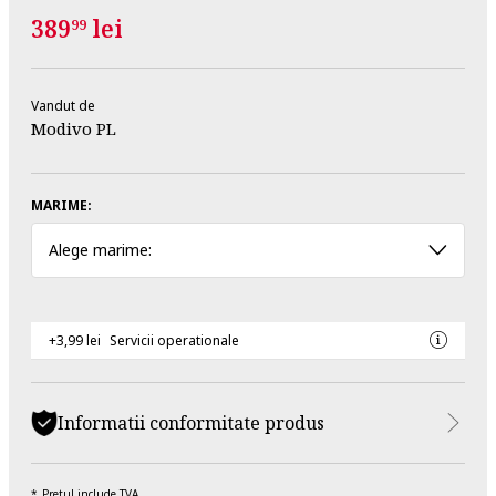
389
lei
99
Vandut de
Modivo PL
MARIME:
Alege marime:
+3,99 lei
Servicii operationale
Informatii conformitate produs
Pretul include TVA.