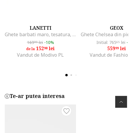
LANETTI
GEOX
Ghete barbati maro, tesatura, MYL8517-1
169
lei
-10%
Initial: 765
lei
-2
99
65
152
lei
559
lei
98
99
de la
Vandut de Modivo PL
Vandut de Fashion
Te-ar putea interesa