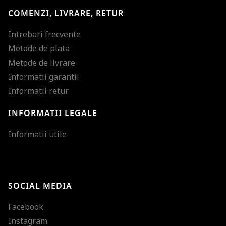
COMENZI, LIVRARE, RETUR
Intrebari frecvente
Metode de plata
Metode de livrare
Informatii garantii
Informatii retur
INFORMATII LEGALE
Mareste dimensiunea
Informatii utile
Micsoreaza dimensiu
Mareste spatierea tex
SOCIAL MEDIA
Micsoreaza spatierea
Facebook
Mareste inaltimea ra
Instagram