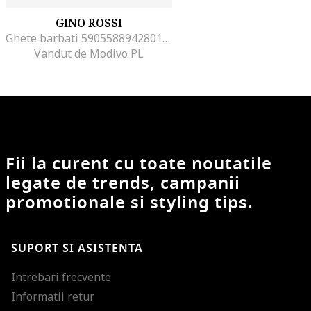
GINO ROSSI
Ghete barbati 5905588942801, Piele nabuc, Maro, Maro
Vandut de Modivo PL
Fii la curent cu toate noutatile
legate de trends, campanii
promotionale si styling tips.
SUPORT SI ASISTENTA
Intrebari frecvente
Informatii retur