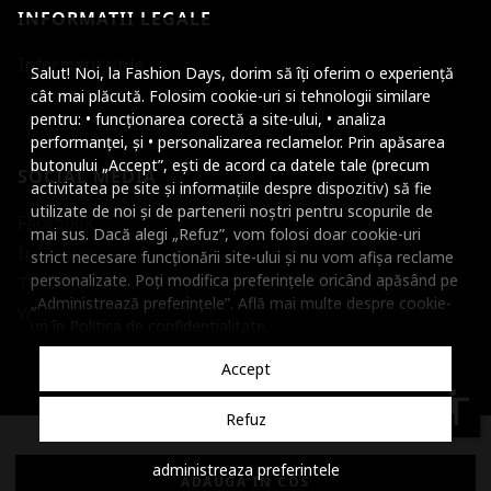
INFORMATII LEGALE
Mareste dimensiunea
Informatii utile
Salut! Noi, la Fashion Days, dorim să îți oferim o experiență
Micsoreaza dimensiu
cât mai plăcută. Folosim cookie-uri si tehnologii similare
pentru: • funcționarea corectă a site-ului, • analiza
Mareste spatierea tex
performanței, și • personalizarea reclamelor. Prin apăsarea
butonului „Accept”, ești de acord ca datele tale (precum
SOCIAL MEDIA
Micsoreaza spatierea
activitatea pe site și informațiile despre dispozitiv) să fie
utilizate de noi și de partenerii noștri pentru scopurile de
Facebook
Mareste inaltimea ra
mai sus. Dacă alegi „Refuz”, vom folosi doar cookie-uri
Instagram
strict necesare funcționării site-ului și nu vom afișa reclame
Micsoreaza inaltimea
personalizate. Poți modifica preferințele oricând apăsând pe
TikTok
„Administrează preferințele”. Află mai multe despre cookie-
Inverseaza culorile
Youtube
uri în
Politica de confidentialitate
.
Nuante de gri
Accept
Cursor mare
accessibility
Refuz
Subliniaza link-urile
© 2001 - 2026 Dante International, CUI: 14399840, Reg. Com.
administreaza preferintele
Dezactiveaza animatii
J2002000372404
ADAUGA IN COS