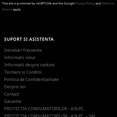
This site is protected by reCAPTCHA and the Google
Privacy Policy
and
Terms of
Service
apply.
BRAVO!
Te-ai abonat cu succes la newsletter folosind adresa de e-mail
%email%
.
Ti-am pregatit noutati despre brandurile noastre, selectii exclusive si
SUPORT SI ASISTENTA
ultimele tendinte in moda!
Intrebari frecvente
Informatii retur
Informatii despre cookies
Termeni si Conditii
Politica de Confidentialitate
Despre noi
Contact
Garantie
PROTECŢIA CONSUMATORILOR - A.N.P.C.
PROTECŢIA CONSUMATORILOR - A.N.P.C. – SAL