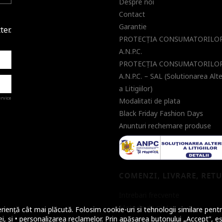
Despre noi
Contact
Garantie
ter.
PROTECŢIA CONSUMATORILOR
A.N.P.C.
PROTECŢIA CONSUMATORILOR
A.N.P.C. – SAL (Solutionarea Alt
a Litigiilor)
ervice
Modalitati de plata
Black Friday Fashion Days
Anunturi rechemare produse
a de
COMENZI, LIVRARE, RET
Intrebari frecvente
Metode de plata
riență cât mai plăcută. Folosim cookie-uri si tehnologii similare pentr
i, și • personalizarea reclamelor. Prin apăsarea butonului „Accept”, eș
Metode de livrare