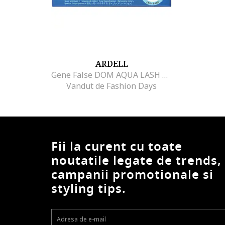
ARDELL
Gene False DOM AQUA LASH 342
Vandut de Fashion Days
Fii la curent cu toate
noutatile legate de trends,
campanii promotionale si
styling tips.