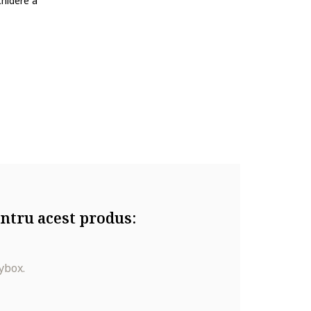
hidere a
ntru acest produs:
ybox.