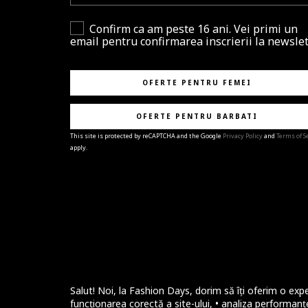
Confirm ca am peste 16 ani. Vei primi un
email pentru confirmarea inscrierii la newslet
OFERTE PENTRU FEMEI
OFERTE PENTRU BARBATI
This site is protected by reCAPTCHA and the Google
Privacy Policy
and
Terms of S
apply.
BRAVO!
Te-ai abonat cu succes la newsletter folosind adres
e-mail
%email%
.
Ti-am pregatit noutati despre brandurile noastre,
selectii exclusive si ultimele tendinte in moda!
Salut! Noi, la Fashion Days, dorim să îți oferim o expe
funcționarea corectă a site-ului, • analiza performanțe