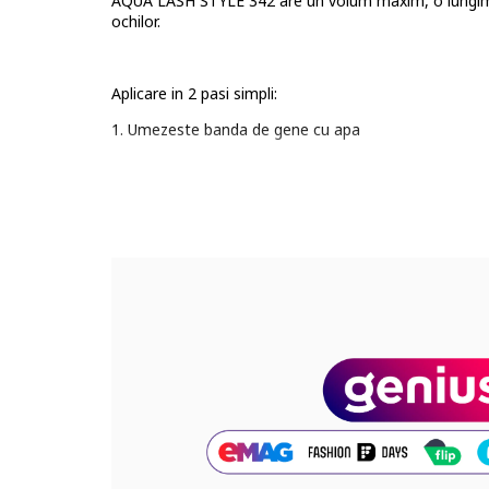
AQUA LASH STYLE 342 are un volum maxim, o lungime 
ochilor.
Aplicare in 2 pasi simpli:
1. Umezeste banda de gene cu apa
2. Se aplica pe linia genelor