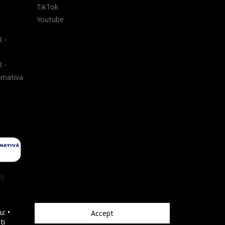
TikTok
Youtube
 -
 -
ernativa
UR
u: •
Accept
ti