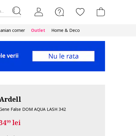
...
nian corner
Outlet
Home & Deco
Ardell
Gene False DOM AQUA LASH 342
34
lei
99