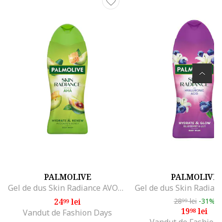
PALMOLIVE
PALMOLIVE
Gel de dus Skin Radiance AVOCADO&HONEY, 500 ml
24
lei
28
lei
-31%
99
99
19
lei
98
Vandut de Fashion Days