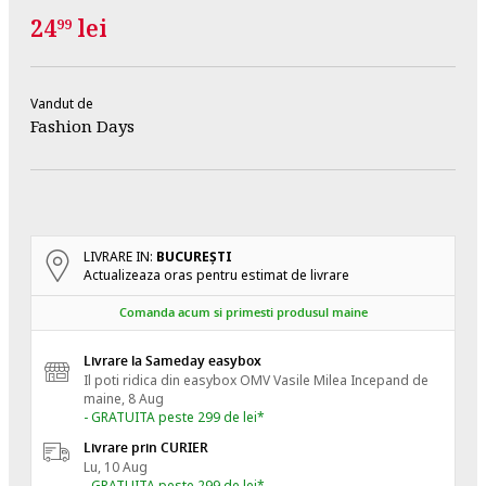
24
lei
99
Vandut de
Fashion Days
LIVRARE IN:
BUCUREŞTI
Actualizeaza oras pentru estimat de livrare
Comanda acum si primesti produsul maine
Livrare la Sameday easybox
Il poti ridica din easybox OMV Vasile Milea
Incepand de
maine, 8 Aug
- GRATUITA peste 299 de lei*
Livrare prin CURIER
Lu, 10 Aug
- GRATUITA peste 299 de lei*