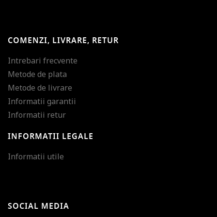
COMENZI, LIVRARE, RETUR
Intrebari frecvente
Metode de plata
Metode de livrare
Informatii garantii
Informatii retur
INFORMATII LEGALE
Mareste dimensiunea
Informatii utile
Micsoreaza dimensiu
Mareste spatierea tex
SOCIAL MEDIA
Micsoreaza spatierea