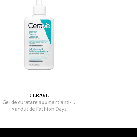
CERAVE
Gel de curatare spumant anti-imperfectiuni cu acid salicilic, ceramide si niacinamide, pentru ten gras cu tendinta acneica, 236 ml
Vandut de Fashion Days