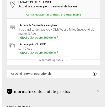
LIVRARE IN:
BUCUREŞTI
Actualizeaza oras pentru estimat de livrare
Comanda acum si primesti produsul maine
Livrare la Sameday easybox
Il poti ridica din easybox OMV Vasile Milea
Incepand de
maine, 8 Aug
- GRATUITA peste 299 de lei*
Livrare prin CURIER
Lu, 10 Aug
- GRATUITA peste 299 de lei*
Vezi toate optiunile
+3,99 lei
Servicii operationale
Informatii conformitate produs
Pretul include TVA.