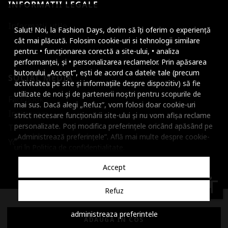
INFORMATII LEGALE
Mareste dimensiunea
Informatii utile
Salut! Noi, la Fashion Days, dorim să îți oferim o experiență
Micsoreaza dimensiu
cât mai plăcută. Folosim cookie-uri si tehnologii similare
pentru: • funcționarea corectă a site-ului, • analiza
Mareste spatierea tex
performanței, și • personalizarea reclamelor. Prin apăsarea
butonului „Accept”, ești de acord ca datele tale (precum
SOCIAL MEDIA
Micsoreaza spatierea
activitatea pe site și informațiile despre dispozitiv) să fie
utilizate de noi și de partenerii noștri pentru scopurile de
Facebook
Mareste inaltimea ra
mai sus. Dacă alegi „Refuz”, vom folosi doar cookie-uri
Instagram
strict necesare funcționării site-ului și nu vom afișa reclame
Micsoreaza inaltimea
personalizate. Poți modifica preferințele oricând apăsând pe
TikTok
„Administrează preferințele”. Află mai multe despre cookie-
Inverseaza culorile
Youtube
uri în
Politica de confidentialitate
.
Nuante de gri
Accept
Cursor mare
accessibility
Refuz
Subliniaza link-urile
© 2001 - 2026 Dante International, CUI: 14399840, Reg. Com.
administreaza preferintele
Dezactiveaza animatii
J2002000372404
ADAUGA IN COS