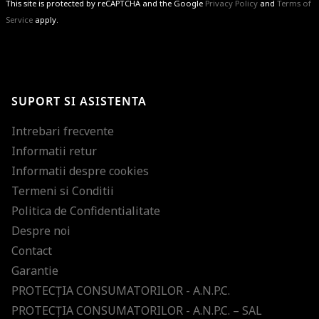
This site is protected by reCAPTCHA and the Google
Privacy Policy
and
Terms of
Service
apply.
BRAVO!
Te-ai abonat cu succes la newsletter folosind adresa de e-mail
%email%
.
Ti-am pregatit noutati despre brandurile noastre, selectii exclusive si
SUPORT SI ASISTENTA
ultimele tendinte in moda!
Intrebari frecvente
Informatii retur
Informatii despre cookies
Termeni si Conditii
Politica de Confidentialitate
Despre noi
Contact
Garantie
PROTECŢIA CONSUMATORILOR - A.N.P.C.
PROTECŢIA CONSUMATORILOR - A.N.P.C. – SAL