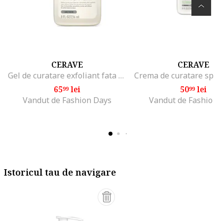
CERAVE
CERAVE
Gel de curatare exfoliant fata si corp SA pentru pielea uscata, aspra, cu rugozitati, 236 ml
65
lei
50
lei
99
99
Vandut de Fashion Days
Vandut de Fashion
Istoricul tau de navigare