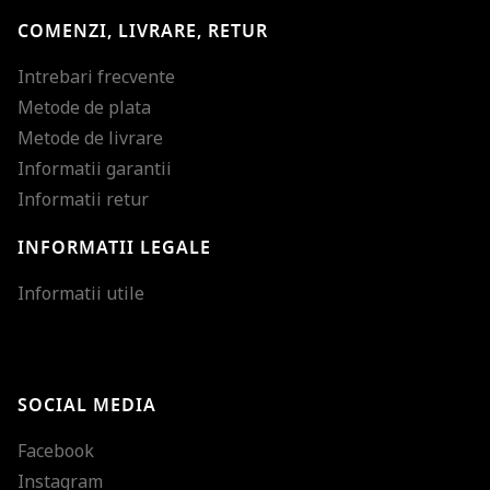
COMENZI, LIVRARE, RETUR
Intrebari frecvente
Metode de plata
Metode de livrare
Informatii garantii
Informatii retur
INFORMATII LEGALE
Mareste dimensiunea
Informatii utile
Micsoreaza dimensiu
Mareste spatierea tex
SOCIAL MEDIA
Micsoreaza spatierea
Facebook
Mareste inaltimea ra
Instagram