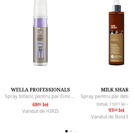
WELLA PROFESSIONALS
MILK SHAKE
Spray bifazic pentru par Eimi Thermal Image cu protectie termica, 150 ml
68
lei
Initial: 110
lei
-1
05
00
93
lei
50
Vandut de HIRIS
Vandut de Bold Be