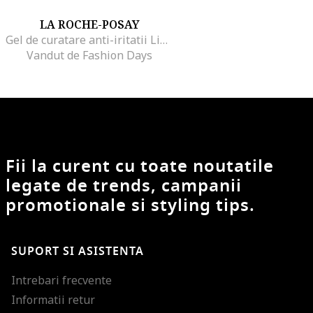
LA ROCHE-POSAY
Gel de curatare anti-iritatii Lipikar Syndet pentru bebelusi, copii si adulti, 200 ml
Vandut de Fashion Days
Fii la curent cu toate noutatile
legate de trends, campanii
promotionale si styling tips.
SUPORT SI ASISTENTA
Intrebari frecvente
Informatii retur