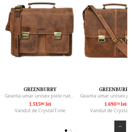
GREENBURRY
GREENBURRY
Geanta umar unisex piele naturala maro antichizat 39 x 31 cm, Vintage,
1.515
lei
1.690
lei
80
70
Vandut de CrystalTime
Vandut de Crystal