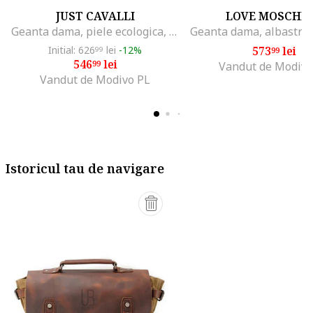
JUST CAVALLI
LOVE MOSCHI
Geanta dama, piele ecologica, neagra, One Size INTL
Initial: 626
lei
-12%
573
lei
99
99
546
lei
99
Vandut de Modivo
Vandut de Modivo PL
Istoricul tau de navigare