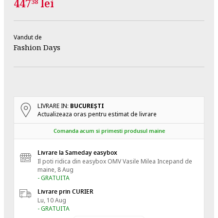
447
lei
38
Vandut de
Fashion Days
LIVRARE IN:
BUCUREŞTI
Actualizeaza oras pentru estimat de livrare
Comanda acum si primesti produsul maine
Livrare la Sameday easybox
Il poti ridica din easybox OMV Vasile Milea
Incepand de
maine, 8 Aug
- GRATUITA
Livrare prin CURIER
Lu, 10 Aug
- GRATUITA