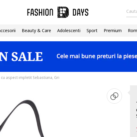
Cauta
accesorii
Beauty & Care
Adolescenti
Sport
Premium
Roma
cu aspect impletit Sebastiana, Gri