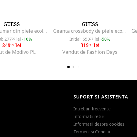
GUESS
GUESS
Geanta de umar din piele ecologica cu model cu monograma
Geanta crossbody de piele ecologica cu clapa, Negru
al: 277
lei
-10%
Initial: 650
lei
-50%
99
75
249
lei
319
lei
99
99
ut de Modivo PL
Vandut de Fashion Days
SUPORT SI ASISTENTA
Intrebari frecvente
Informatii retur
Informatii despre cookies
Termeni si Conditii