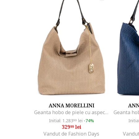
ANNA MORELLINI
ANN
Geanta hobo de piele cu aspect impletit Sebastiana, Maro deschis
Initial: 1.283
lei
-74%
Initia
99
329
lei
99
Vandut de Fashion Days
Vandut