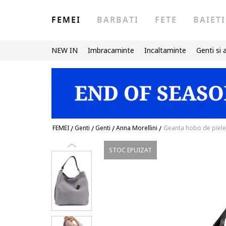
FEMEI
BARBATI
FETE
BAIETI
NEW IN
Imbracaminte
Incaltaminte
Genti si 
FEMEI
/
Genti
/
Genti
/
Anna Morellini
/
Geanta hobo de piele 
STOC EPUIZAT