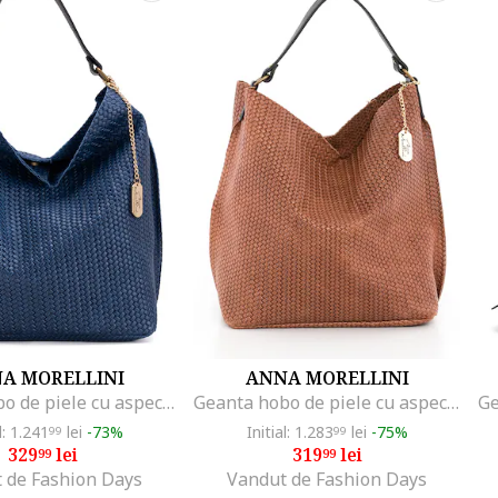
A MORELLINI
ANNA MORELLINI
Geanta hobo de piele cu aspect impletit Sebastiana, Albastru inchis
Geanta hobo de piele cu aspect impletit Sebastiana, Maro
l: 1.241
lei
-73%
Initial: 1.283
lei
-75%
99
99
329
lei
319
lei
99
99
 de Fashion Days
Vandut de Fashion Days