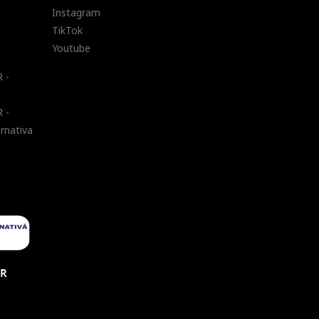
Instagram
TikTok
Youtube
 -
 -
ernativa
UR