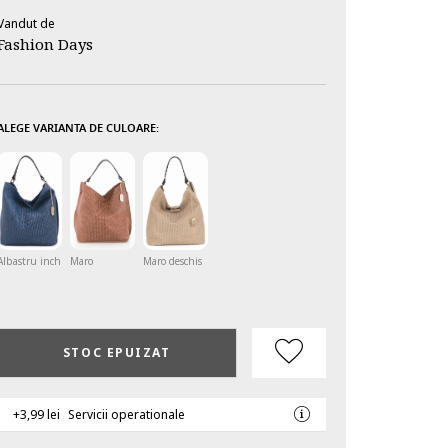
Vandut de
Fashion Days
ALEGE VARIANTA DE CULOARE:
Albastru inchis
Maro
Maro deschis
STOC EPUIZAT
+3,99 lei
Servicii operationale