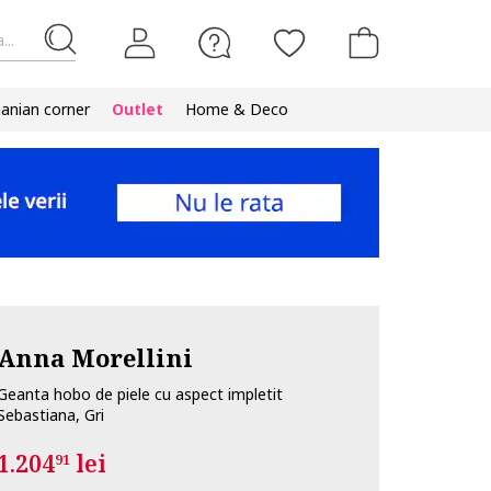
...
nian corner
Outlet
Home & Deco
Anna Morellini
Geanta hobo de piele cu aspect impletit
Sebastiana, Gri
1.204
lei
91