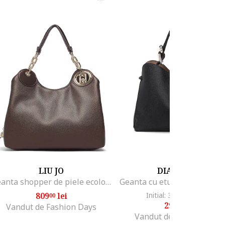
LIU JO
DIANA&CO
Geanta shopper de piele ecologica cu aspect granulat, Maro pamantiu
809
lei
Initial: 375
lei
-22%
00
50
290
lei
00
Vandut de Fashion Days
Vandut de Fashion Days