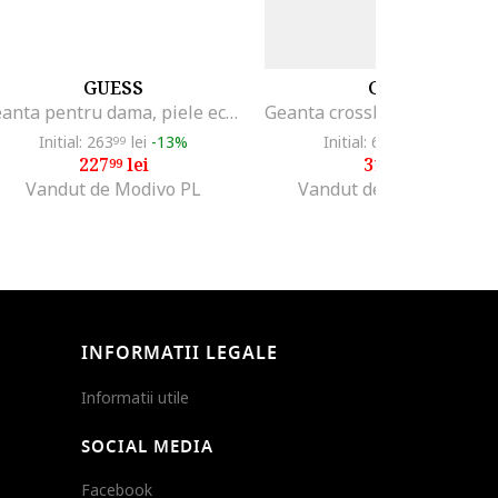
GUESS
GUESS
Geanta pentru dama, piele ecologica, negru
Initial: 263
lei
-13%
Initial: 650
lei
-50%
99
75
227
lei
319
lei
99
99
Vandut de Modivo PL
Vandut de Fashion Days
INFORMATII LEGALE
Informatii utile
SOCIAL MEDIA
Facebook