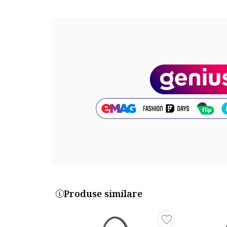
Buzunare: unul interior cu fermoar
Compartimente: unul principal
Sistem inchidere: capse
Detalii: aspect impletit, accesoriu logo
Compozitie
Exterior: piele naturala de vaca
Dimensiuni
Dimensiune (cm): 38 x 36 x 14 cm
Cod produs:
WB112180-76
Part number key:
Produse similare
DWF3GJMBM