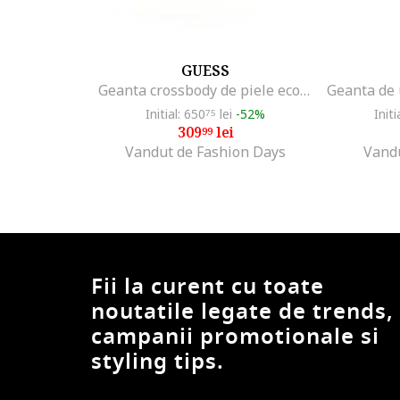
GUESS
Geanta crossbody de piele ecologica cu clapa, Portocaliu stins
Initial: 650
lei
-52%
Initi
75
309
lei
99
Vandut de Fashion Days
Vand
Fii la curent cu toate
noutatile legate de trends,
campanii promotionale si
styling tips.