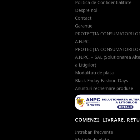
Politica de Confidentialitate
Despre noi
Contact
Garantie
PROTECŢIA CONSUMATORILOR
A.N.P.C.
PROTECŢIA CONSUMATORILOR
A.N.P.C. – SAL (Solutionarea Alt
a Litigiilor)
Modalitati de plata
Black Friday Fashion Days
Anunturi rechemare produse
COMENZI, LIVRARE, RET
Intrebari frecvente
Metode de plata