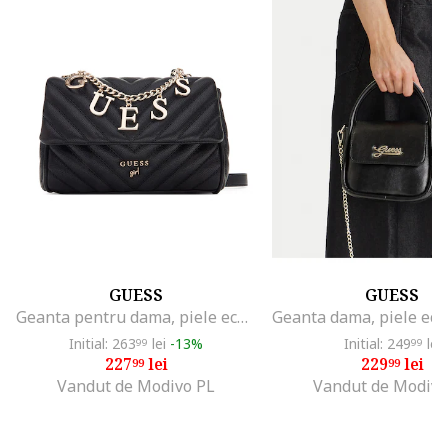
GUESS
GUESS
Geanta pentru dama, piele ecologica, negru
Initial: 263
lei
-13%
Initial: 249
lei
99
99
227
lei
229
lei
99
99
Vandut de Modivo PL
Vandut de Modivo