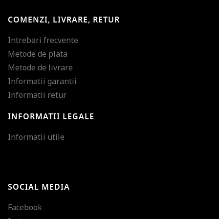
COMENZI, LIVRARE, RETUR
Intrebari frecvente
Metode de plata
Metode de livrare
Informatii garantii
Informatii retur
INFORMATII LEGALE
Mareste dimensiunea
Informatii utile
Micsoreaza dimensiu
Mareste spatierea tex
SOCIAL MEDIA
Micsoreaza spatierea
Facebook
Mareste inaltimea ra