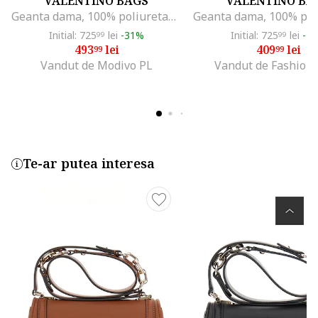
VALENTINO BAGS
VALENTINO BA
Geanta dama, 100% poliuretan, UNI, VBS3KK36ROCARINA, Negru, 22 x 28 x 14 CM
Initial: 725
lei
-31%
Initial: 725
lei
-4
99
99
493
lei
409
lei
99
99
Vandut de Modivo PL
Vandut de Fashion
Te-ar putea interesa