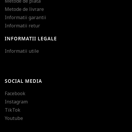
Metode de plata
Metode de livrare
Informatii garantii
Informatii retur
INFORMATII LEGALE
Mareste dimensiunea
Informatii utile
Micsoreaza dimensiu
Mareste spatierea tex
SOCIAL MEDIA
Micsoreaza spatierea
Facebook
Mareste inaltimea ra
Instagram
Micsoreaza inaltimea
TikTok
Inverseaza culorile
Youtube
Nuante de gri