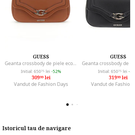
GUESS
GUESS
Geanta crossbody de piele ecologica cu clapa, Portocaliu stins
Initial: 650
lei
-52%
Initial: 650
lei
-5
75
75
309
lei
319
lei
99
99
Vandut de Fashion Days
Vandut de Fashion
Istoricul tau de navigare